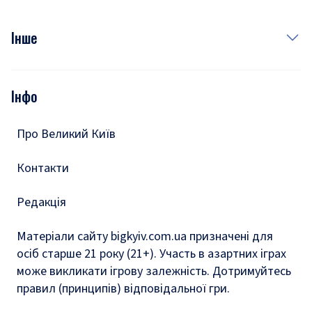
Куди сходити у столиці
Фото
Інше
Відео
Опитування
Подкасти
Інфо
Тести
Про Великий Київ
Контакти
Редакція
Матеріали сайту bigkyiv.com.ua призначені для
осіб старше 21 року (21+). Участь в азартних іграх
може викликати ігрову залежність. Дотримуйтесь
правил (принципів) відповідальної гри.