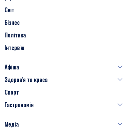
Скандали
Світ
Нерухомість
Бізнес
Транспорт
Політика
Інтерв'ю
Афіша
Здоров'я та краса
Сьогодні
Спорт
Завтра
Медицина
Гастрономія
Субота
Краса
Неділя
Здоров'я
Рецепти
Медіа