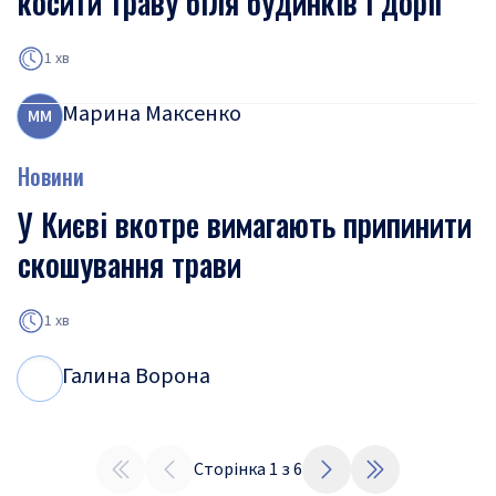
косити траву біля будинків і доріг
1 хв
Марина Максенко
М
М
Новини
У Києві вкотре вимагають припинити
скошування трави
1 хв
Галина Ворона
Г
В
Сторінка
1
з
6