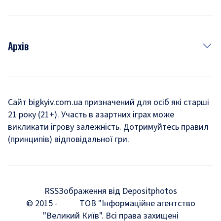
Архів
Новини
Історія
Сайт bigkyiv.com.ua призначений для осіб які старші
21 року (21+). Участь в азартних іграх може
Комуналка
викликати ігрову залежність. Дотримуйтесь правил
Хроніки війни
(принципів) відповідальної гри.
Пошук зниклих людей під час війни
Дозвілля
RSS
Зображення від Depositphotos
Мегаполіс
© 2015 -
ТОВ "Інформаційне агентство
"Великий Київ". Всі права захищені
Київщина