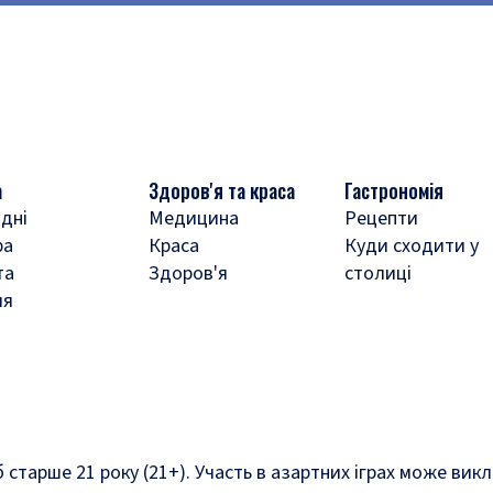
а
Здоров'я та краса
Гастрономія
дні
Медицина
Рецепти
ра
Краса
Куди сходити у
та
Здоров'я
столиці
ля
б старше 21 року (21+). Участь в азартних іграх може ви