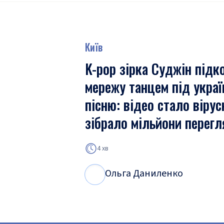
Київ
K-pop зірка Суджін підк
мережу танцем під украї
пісню: відео стало вірус
зібрало мільйони перегл
4 хв
Ольга Даниленко
О
Д