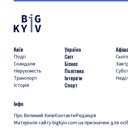
Київ
Україна
Афіш
Світ
Події
Сього
Бізнес
Скандали
Завт
Політика
Нерухомість
Субо
Інтерв'ю
Транспорт
Неді
Спорт
Історія
Інфо
Про Великий Київ
Контакти
Редакція
Матеріали сайту bigkyiv.com.ua призначені для осі