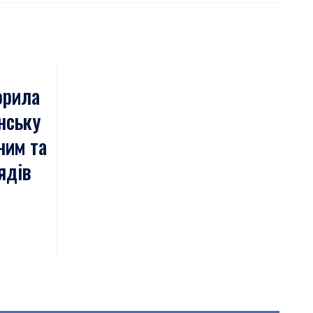
орила
нську
ним та
ядів