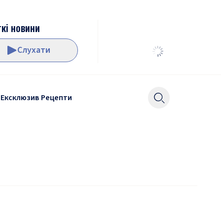
кі новини
Слухати
Ексклюзив
Рецепти