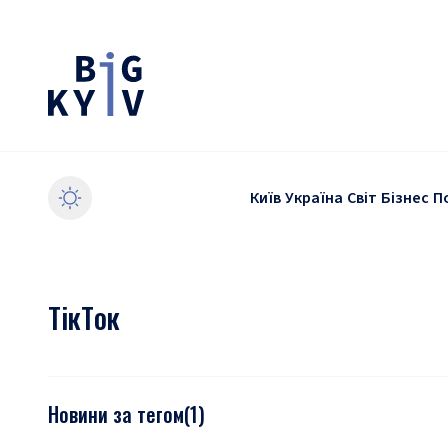
Київ
Україна
Світ
Бізнес
П
TікTок
Новини за тегом
(
1
)