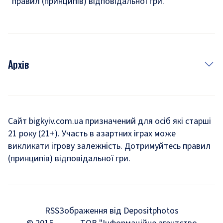
правил (принципів) відповідальної гри.
Архів
Новини
Історія
Сайт bigkyiv.com.ua призначений для осіб які старші
21 року (21+). Участь в азартних іграх може
Комуналка
викликати ігрову залежність. Дотримуйтесь правил
Хроніки війни
(принципів) відповідальної гри.
Пошук зниклих людей під час війни
Дозвілля
RSS
Зображення від Depositphotos
Мегаполіс