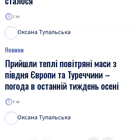
сталося
2 хв
Оксана Тупальська
О
Т
Новини
Прийшли теплі повітряні маси з
півдня Європи та Туреччини –
погода в останній тиждень осені
3 хв
Оксана Тупальська
О
Т