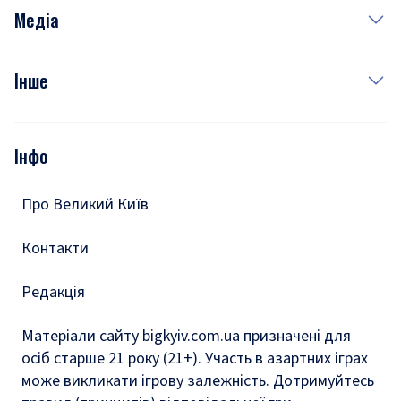
Неділя
Здоров'я
Рецепти
Медіа
Куди сходити у столиці
Фото
Інше
Відео
Опитування
Подкасти
Інфо
Тести
Про Великий Київ
Контакти
Редакція
Матеріали сайту bigkyiv.com.ua призначені для
осіб старше 21 року (21+). Участь в азартних іграх
може викликати ігрову залежність. Дотримуйтесь