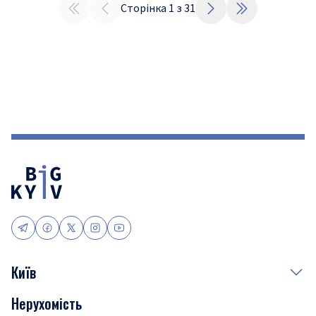
Сторінка
1
з
31
Київ
Нерухомість
Події