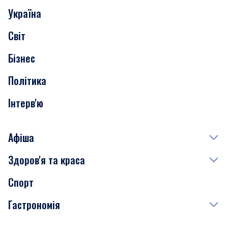
Україна
Скандали
Світ
Нерухомість
Бізнес
Транспорт
Політика
Інтерв'ю
Афіша
Здоров'я та краса
Сьогодні
Спорт
Завтра
Медицина
Гастрономія
Субота
Краса