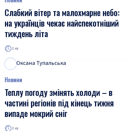
Слабкий вітер та малохмарне небо:
на українців чекає найспекотніший
тиждень літа
3 хв
Оксана Тупальська
О
Т
Новини
Теплу погоду змінять холоди – в
частині регіонів під кінець тижня
випаде мокрий сніг
3 хв