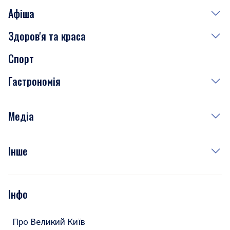
Афіша
Здоров'я та краса
Сьогодні
Спорт
Завтра
Медицина
Гастрономія
Субота
Краса
Неділя
Здоров'я
Рецепти
Медіа
Куди сходити у столиці
Фото
Інше
Відео
Опитування
Подкасти
Інфо
Тести
Про Великий Київ