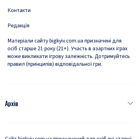
Контакти
Редакція
Матеріали сайту bigkyiv.com.ua призначені для
осіб старше 21 року (21+). Участь в азартних іграх
може викликати ігрову залежність. Дотримуйтесь
правил (принципів) відповідальної гри.
Архів
Новини
Історія
Сайт bigkyiv.com.ua призначений для осіб які старші