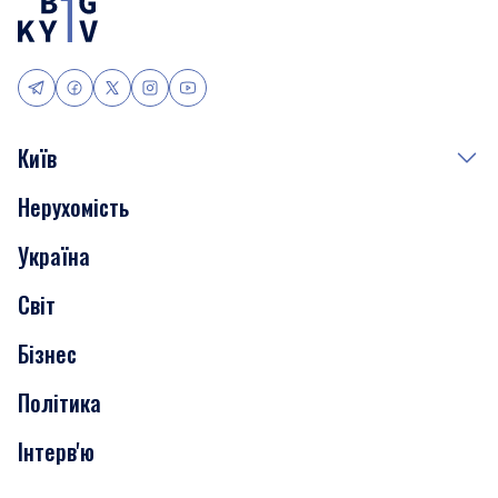
Київ
Нерухомість
Події
Україна
Скандали
Світ
Нерухомість
Бізнес
Транспорт
Політика
Інтерв'ю