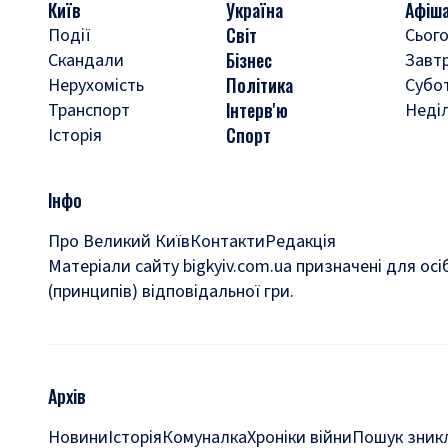
Київ
Україна
Афіш
Світ
Події
Сього
Бізнес
Скандали
Завт
Політика
Нерухомість
Субо
Інтерв'ю
Транспорт
Неді
Спорт
Історія
Інфо
Про Великий Київ
Контакти
Редакція
Матеріали сайту bigkyiv.com.ua призначені для осі
(принципів) відповідальної гри.
Архів
Новини
Історія
Комуналка
Хроніки війни
Пошук зникл