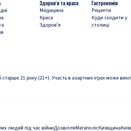
а
Здоров'я та краса
Гастрономія
дні
Медицина
Рецепти
ра
Краса
Куди сходити у
та
Здоров'я
столиці
ля
б старше 21 року (21+). Участь в азартних іграх може ви
их людей під час війни
Дозвілля
Мегаполіс
Київщина
Київ