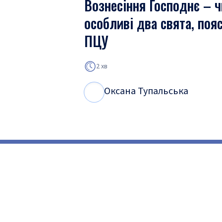
Вознесіння Господнє – 
особливі два свята, поя
ПЦУ
2 хв
Оксана Тупальська
О
Т