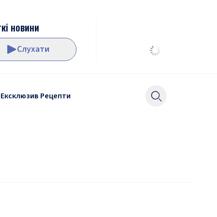
кі новини
Слухати
Ексклюзив
Рецепти