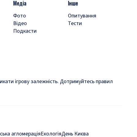
Медіа
Інше
Фото
Опитування
Відео
Тести
Подкасти
кликати ігрову залежність. Дотримуйтесь правил
ська агломерація
Екологія
День Києва