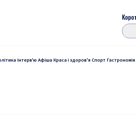
Корот
олітика
Інтерв'ю
Афіша
Краса і здоровʼя
Спорт
Гастрономія