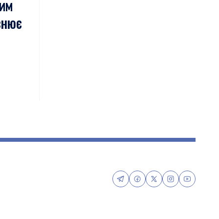
чим
снює