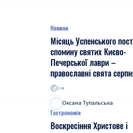
Новини
Місяць Успенського пост
спомину святих Києво-
Печерської лаври –
православні свята серпн
2 хв
Оксана Тупальська
О
Т
Гастрономія
Воскресіння Христове і