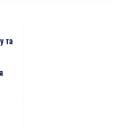
у та
я