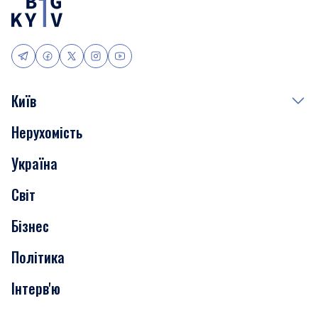
Київ
Нерухомість
Події
Україна
Скандали
Світ
Нерухомість
Бізнес
Транспорт
Політика
Інтерв'ю