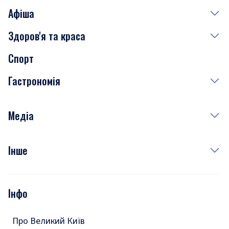
Афіша
Здоров'я та краса
Сьогодні
Спорт
Завтра
Медицина
Гастрономія
Субота
Краса
Неділя
Здоров'я
Рецепти
Медіа
Куди сходити у столиці
Фото
Інше
Відео
Опитування
Подкасти
Інфо
Тести
Про Великий Київ