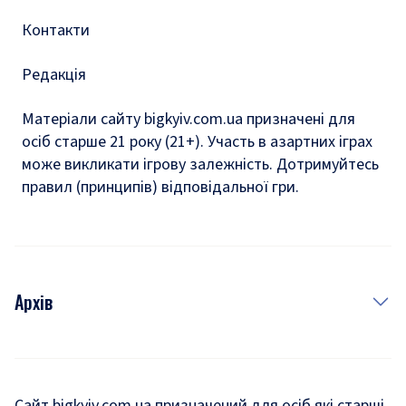
Контакти
Редакція
Матеріали сайту bigkyiv.com.ua призначені для
осіб старше 21 року (21+). Участь в азартних іграх
може викликати ігрову залежність. Дотримуйтесь
правил (принципів) відповідальної гри.
Архів
Новини
Історія
Сайт bigkyiv.com.ua призначений для осіб які старші