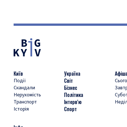
Київ
Україна
Афіш
Світ
Події
Сього
Бізнес
Скандали
Завт
Політика
Нерухомість
Субо
Інтерв'ю
Транспорт
Неді
Спорт
Історія