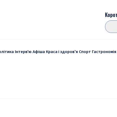
Корот
олітика
Інтерв'ю
Афіша
Краса і здоровʼя
Спорт
Гастрономія