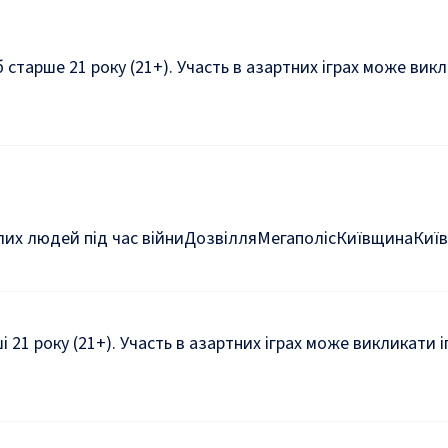
б старше 21 року (21+). Участь в азартних іграх може ви
их людей під час війни
Дозвілля
Мегаполіс
Київщина
Київ
ші 21 року (21+). Участь в азартних іграх може викликати