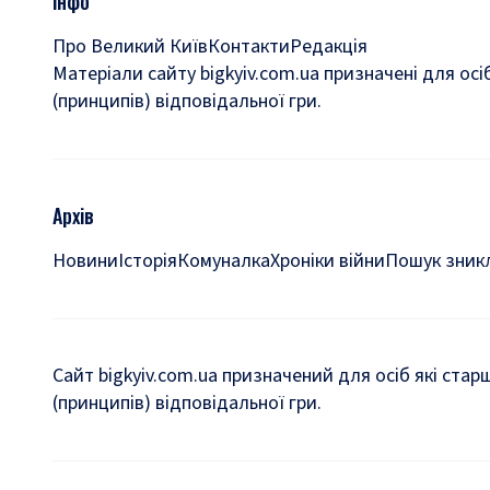
Інфо
Про Великий Київ
Контакти
Редакція
Матеріали сайту bigkyiv.com.ua призначені для осі
(принципів) відповідальної гри.
Архів
Новини
Історія
Комуналка
Хроніки війни
Пошук зникл
Сайт bigkyiv.com.ua призначений для осіб які стар
(принципів) відповідальної гри.