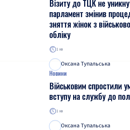
Візиту до ТЦК не уникну
парламент змінив проце
зняття жінок з військов
обліку
1 хв
Оксана Тупальська
О
Т
Новини
Військовим спростили у
вступу на службу до пол
1 хв
Оксана Тупальська
О
Т