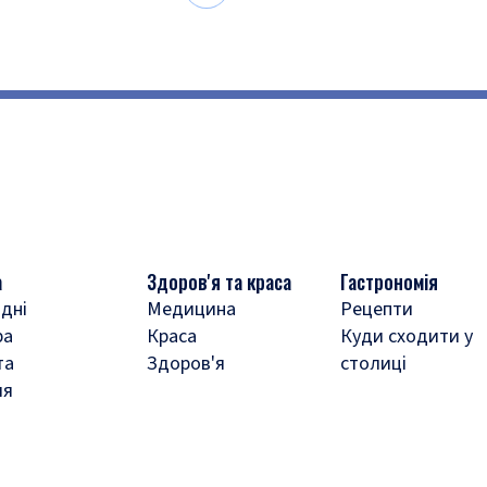
а
Здоров'я та краса
Гастрономія
дні
Медицина
Рецепти
ра
Краса
Куди сходити у
та
Здоров'я
столиці
ля