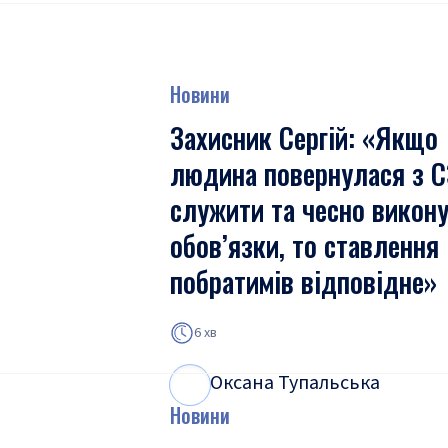
Новини
Захисник Сергій: «Якщо
людина повернулася з 
служити та чесно викон
обов’язки, то ставлення
побратимів відповідне»
6 хв
Оксана Тупальська
О
Т
Новини