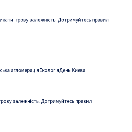
кликати ігрову залежність. Дотримуйтесь правил
ська агломерація
Екологія
День Києва
 ігрову залежність. Дотримуйтесь правил