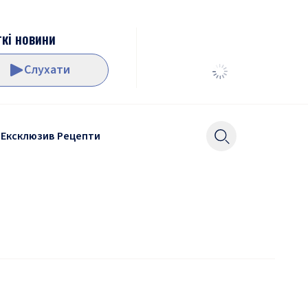
кі новини
Слухати
Ексклюзив
Рецепти