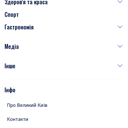
Здоров'я та краса
Сьогодні
Спорт
Завтра
Медицина
Гастрономія
Субота
Краса
Неділя
Здоров'я
Рецепти
Медіа
Куди сходити у столиці
Фото
Інше
Відео
Опитування
Подкасти
Інфо
Тести
Про Великий Київ
Контакти