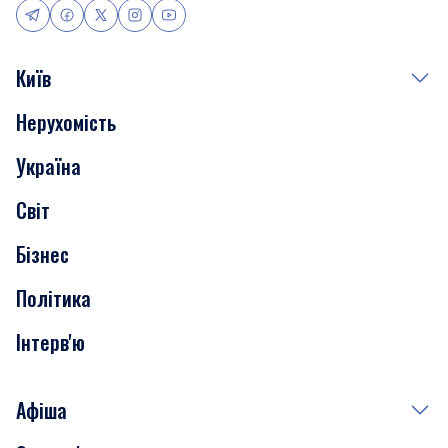
Київ
Нерухомість
Події
Україна
Скандали
Світ
Нерухомість
Бізнес
Транспорт
Політика
Інтерв'ю
Афіша