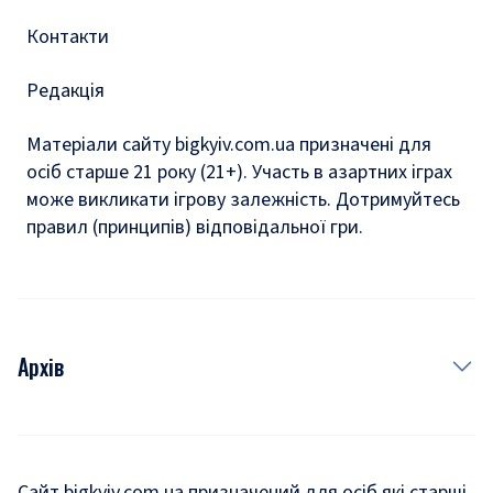
Контакти
Редакція
Матеріали сайту bigkyiv.com.ua призначені для
осіб старше 21 року (21+). Участь в азартних іграх
може викликати ігрову залежність. Дотримуйтесь
правил (принципів) відповідальної гри.
Архів
Новини
Історія
Сайт bigkyiv.com.ua призначений для осіб які старші