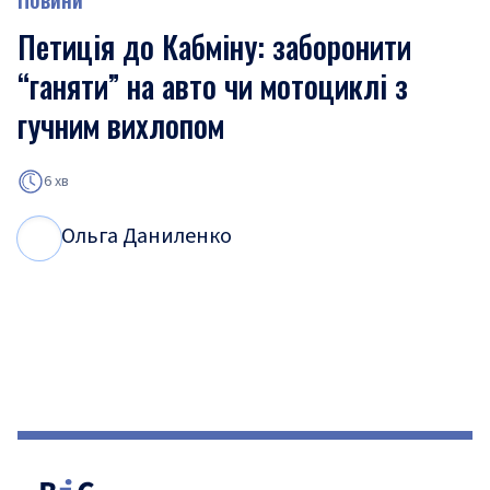
Петиція до Кабміну: заборонити
“ганяти” на авто чи мотоциклі з
гучним вихлопом
6 хв
Ольга Даниленко
О
Д