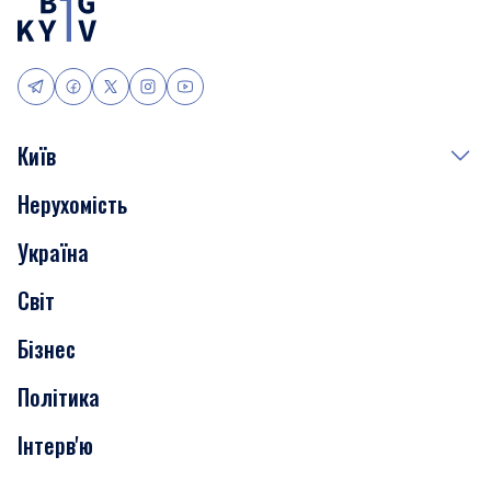
Київ
Нерухомість
Події
Україна
Скандали
Світ
Нерухомість
Бізнес
Транспорт
Політика
Інтерв'ю