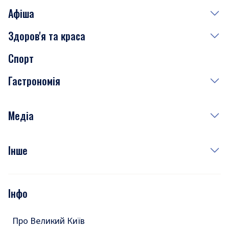
Афіша
Здоров'я та краса
Сьогодні
Спорт
Завтра
Медицина
Гастрономія
Субота
Краса
Неділя
Здоров'я
Рецепти
Медіа
Куди сходити у столиці
Фото
Інше
Відео
Опитування
Подкасти
Інфо
Тести
Про Великий Київ