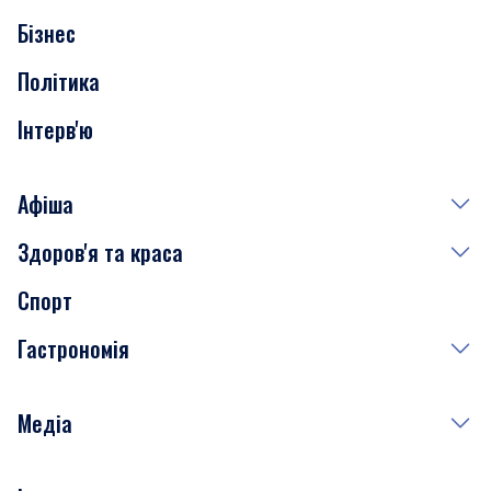
Бізнес
Транспорт
Політика
Інтерв'ю
Афіша
Здоров'я та краса
Сьогодні
Спорт
Завтра
Медицина
Гастрономія
Субота
Краса
Неділя
Здоров'я
Рецепти
Медіа
Куди сходити у столиці
Фото