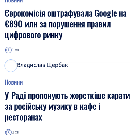
Єврокомісія оштрафувала Google на
€890 млн за порушення правил
цифрового ринку
1 хв
Владислав Щербак
В
Щ
Новини
У Раді пропонують жорсткіше карати
за російську музику в кафе і
ресторанах
2 хв