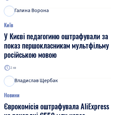
Галина Ворона
Г
В
Київ
У Києві педагогиню оштрафували за
показ першокласникам мультфільму
російською мовою
2 хв
Владислав Щербак
В
Щ
Новини
Єврокомісія оштрафувала AliExpress