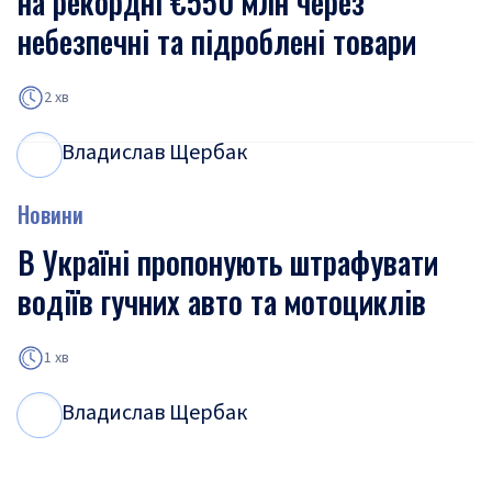
на рекордні €550 млн через
небезпечні та підроблені товари
2 хв
Владислав Щербак
В
Щ
Новини
В Україні пропонують штрафувати
водіїв гучних авто та мотоциклів
1 хв
Владислав Щербак
В
Щ