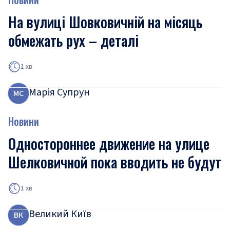
На вулиці Шовковичній на місяць
обмежать рух – деталі
1 хв
Марія Супрун
М
С
Новини
Одностороннее движение на улице
Шелковичной пока вводить не будут
1 хв
Великий Київ
В
К