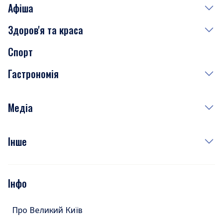
Афіша
Здоров'я та краса
Сьогодні
Спорт
Завтра
Медицина
Гастрономія
Субота
Краса
Неділя
Здоров'я
Рецепти
Медіа
Куди сходити у столиці
Фото
Інше
Відео
Опитування
Подкасти
Інфо
Тести
Про Великий Київ