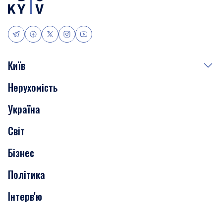
Київ
Нерухомість
Події
Україна
Скандали
Світ
Нерухомість
Бізнес
Транспорт
Політика
Інтерв'ю