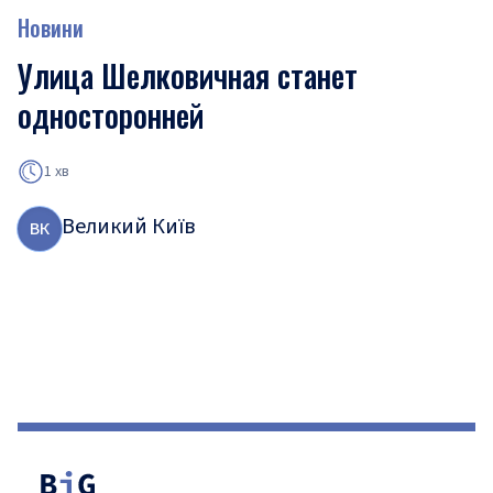
Новини
Улица Шелковичная станет
односторонней
1 хв
Великий Київ
В
К