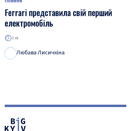
Ferrari представила свій перший
електромобіль
2 хв
Любава Лисичкіна
Л
Л