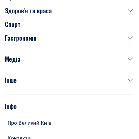
Здоров'я та краса
Сьогодні
Спорт
Завтра
Медицина
Гастрономія
Субота
Краса
Неділя
Здоров'я
Рецепти
Медіа
Куди сходити у столиці
Фото
Інше
Відео
Опитування
Подкасти
Інфо
Тести
Про Великий Київ
Контакти