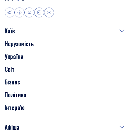
Київ
Нерухомість
Події
Україна
Скандали
Світ
Нерухомість
Бізнес
Транспорт
Політика
Інтерв'ю
Афіша