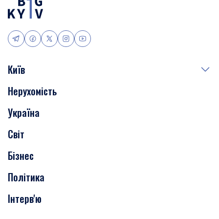
Київ
Нерухомість
Події
Україна
Скандали
Світ
Нерухомість
Бізнес
Транспорт
Політика
Інтерв'ю