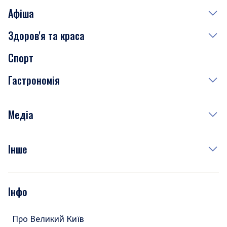
Афіша
Здоров'я та краса
Сьогодні
Спорт
Завтра
Медицина
Гастрономія
Субота
Краса
Неділя
Здоров'я
Рецепти
Медіа
Куди сходити у столиці
Фото
Інше
Відео
Опитування
Подкасти
Інфо
Тести
Про Великий Київ