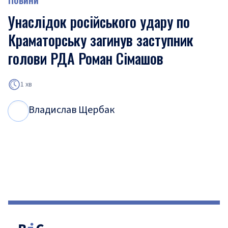
Унаслідок російського удару по
Краматорську загинув заступник
голови РДА Роман Сімашов
1 хв
Владислав Щербак
В
Щ