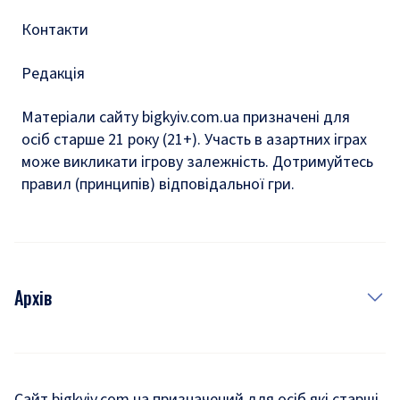
Контакти
Редакція
Матеріали сайту bigkyiv.com.ua призначені для
осіб старше 21 року (21+). Участь в азартних іграх
може викликати ігрову залежність. Дотримуйтесь
правил (принципів) відповідальної гри.
Архів
Новини
Історія
Сайт bigkyiv.com.ua призначений для осіб які старші