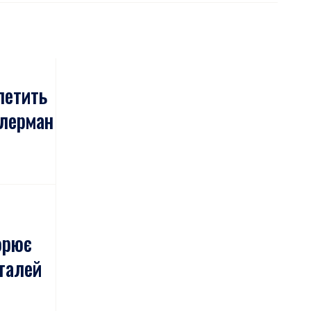
летить
ілерман
орює
талей