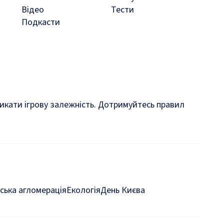
Відео
Тести
Подкасти
кликати ігрову залежність. Дотримуйтесь правил
ська агломерація
Екологія
День Києва