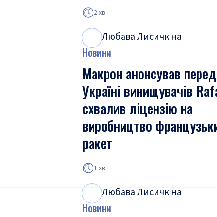
2 хв
Любава Лисичкіна
Л
Л
Новини
Макрон анонсував перед
Україні винищувачів Rafa
схвалив ліцензію на
виробництво французьк
ракет
1 хв
Любава Лисичкіна
Л
Л
Новини