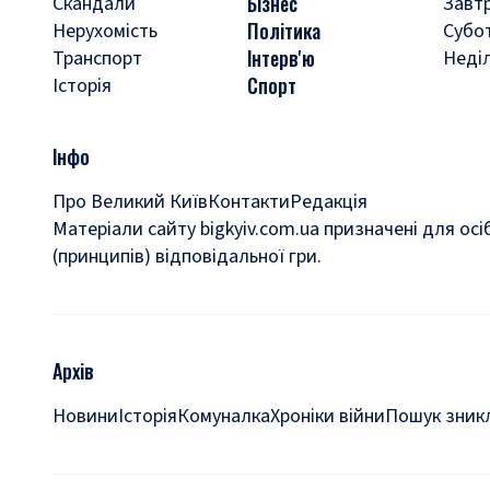
Бізнес
Скандали
Завт
Політика
Нерухомість
Субо
Інтерв'ю
Транспорт
Неді
Спорт
Історія
Інфо
Про Великий Київ
Контакти
Редакція
Матеріали сайту bigkyiv.com.ua призначені для осі
(принципів) відповідальної гри.
Архів
Новини
Історія
Комуналка
Хроніки війни
Пошук зникл