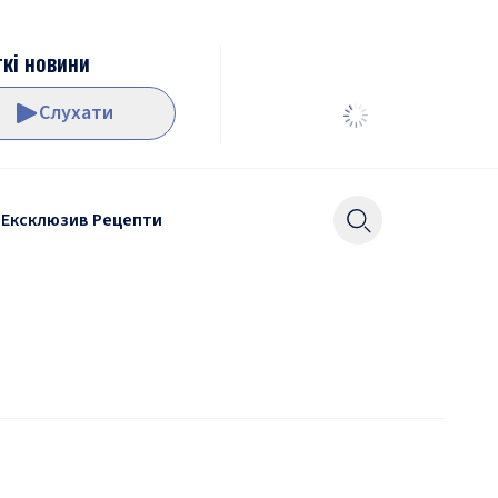
кі новини
Слухати
Ексклюзив
Рецепти