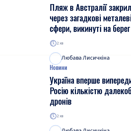
Пляж в Австралії закри
через загадкові металев
сфери, викинуті на берег
2 хв
Любава Лисичкіна
Л
Л
Новини
Україна вперше виперед
Росію кількістю далеко
дронів
2 хв
Любава Лисичкіна