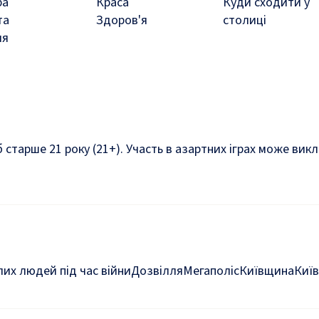
ра
Краса
Куди сходити у
та
Здоров'я
столиці
ля
б старше 21 року (21+). Участь в азартних іграх може ви
их людей під час війни
Дозвілля
Мегаполіс
Київщина
Київ