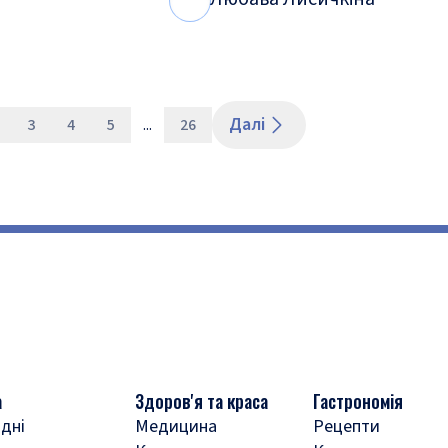
Л
Л
Далі
3
4
5
...
26
а
Здоров'я та краса
Гастрономія
дні
Медицина
Рецепти