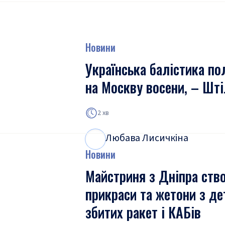
Новини
Українська балістика по
на Москву восени, – Шт
2 хв
Любава Лисичкіна
Л
Л
Новини
Майстриня з Дніпра ств
прикраси та жетони з де
збитих ракет і КАБів