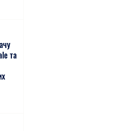
ачу
le та
их