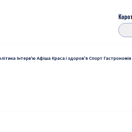
Корот
олітика
Інтерв'ю
Афіша
Краса і здоровʼя
Спорт
Гастрономія