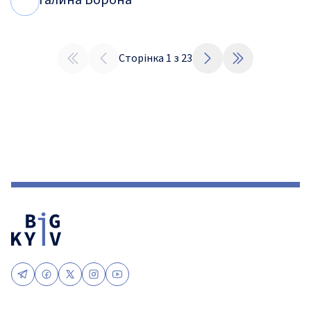
Галина Ворона
Г
В
Сторінка
1
з
23