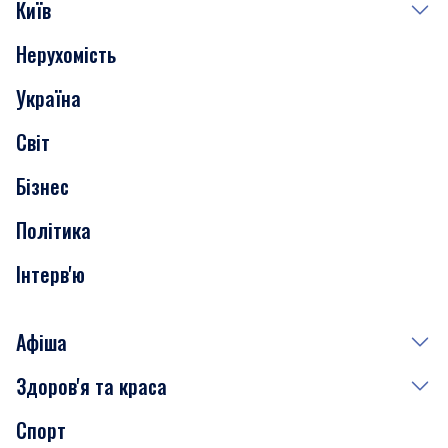
Київ
Нерухомість
Події
Україна
Скандали
Світ
Нерухомість
Бізнес
Транспорт
Політика
Інтерв'ю
Афіша
Здоров'я та краса
Сьогодні
Спорт
Завтра
Медицина