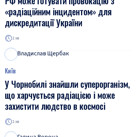
РФ може готувати провокацію з
«радіаційним інцидентом» для
дискредитації України
2 хв
Владислав Щербак
В
Щ
Київ
У Чорнобилі знайшли суперорганізм,
що харчується радіацією і може
захистити людство в космосі
2 хв