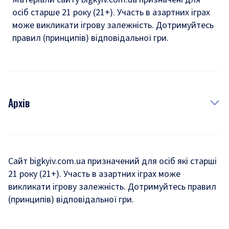
осіб старше 21 року (21+). Участь в азартних іграх
може викликати ігрову залежність. Дотримуйтесь
правил (принципів) відповідальної гри.
Архів
Новини
Історія
Сайт bigkyiv.com.ua призначений для осіб які старші
21 року (21+). Участь в азартних іграх може
Комуналка
викликати ігрову залежність. Дотримуйтесь правил
Хроніки війни
(принципів) відповідальної гри.
Пошук зниклих людей під час війни