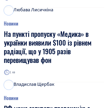
Любава Лисичкіна
Л
Л
Новини
На пункті пропуску «Медика» в
українки виявили $100 із рівнем
радіації, що у 1905 разів
перевищував фон
1 хв
Владислав Щербак
В
Щ
Новини