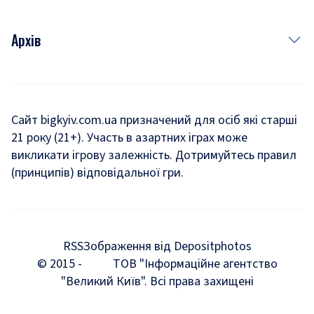
Архів
Новини
Історія
Сайт bigkyiv.com.ua призначений для осіб які старші
21 року (21+). Участь в азартних іграх може
Комуналка
викликати ігрову залежність. Дотримуйтесь правил
Хроніки війни
(принципів) відповідальної гри.
Пошук зниклих людей під час війни
Дозвілля
RSS
Зображення від Depositphotos
Мегаполіс
© 2015 -
ТОВ "Інформаційне агентство
"Великий Київ". Всі права захищені
Київщина
Київська агломерація