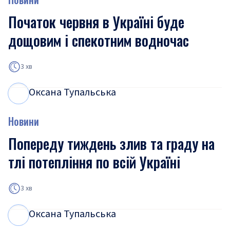
Початок червня в Україні буде
дощовим і спекотним водночас
3 хв
Оксана Тупальська
О
Т
Новини
Попереду тиждень злив та граду на
тлі потепління по всій Україні
3 хв
Оксана Тупальська
О
Т