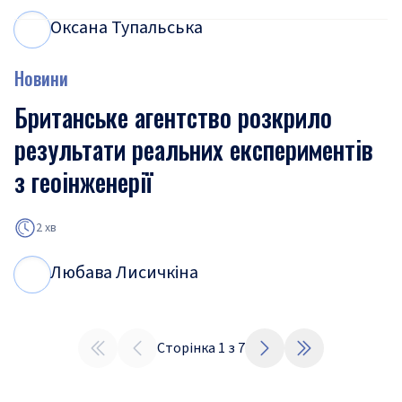
Оксана Тупальська
О
Т
Новини
Британське агентство розкрило
результати реальних експериментів
з геоінженерії
2 хв
Любава Лисичкіна
Л
Л
Сторінка
1
з
7