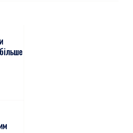
и
 більше
им