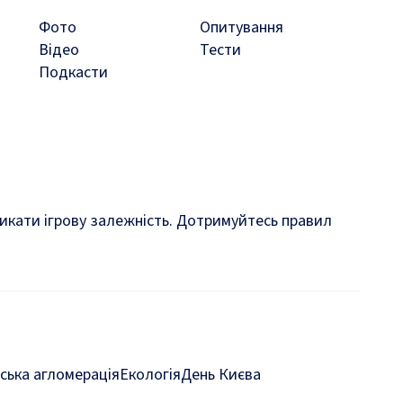
Фото
Опитування
Відео
Тести
Подкасти
кликати ігрову залежність. Дотримуйтесь правил
ська агломерація
Екологія
День Києва