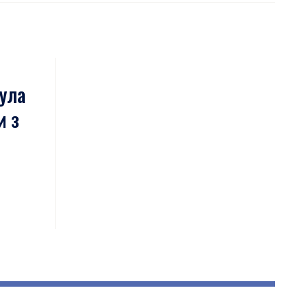
нула
и з