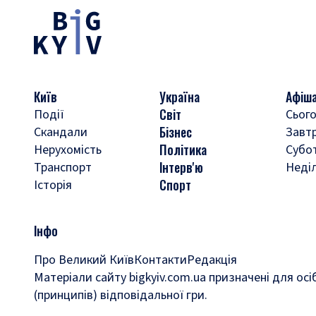
Київ
Україна
Афіш
Світ
Події
Сього
Бізнес
Скандали
Завт
Політика
Нерухомість
Субо
Інтерв'ю
Транспорт
Неді
Спорт
Історія
Інфо
Про Великий Київ
Контакти
Редакція
Матеріали сайту bigkyiv.com.ua призначені для осі
(принципів) відповідальної гри.