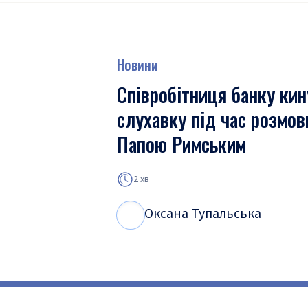
Новини
Співробітниця банку ки
слухавку під час розмов
Папою Римським
2 хв
Оксана Тупальська
О
Т