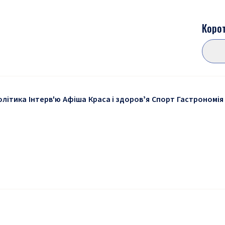
Корот
олітика
Інтерв'ю
Афіша
Краса і здоровʼя
Спорт
Гастрономія