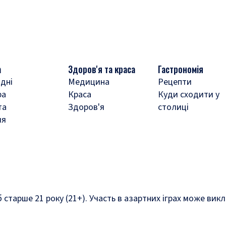
а
Здоров'я та краса
Гастрономія
дні
Медицина
Рецепти
ра
Краса
Куди сходити у
та
Здоров'я
столиці
ля
б старше 21 року (21+). Участь в азартних іграх може ви