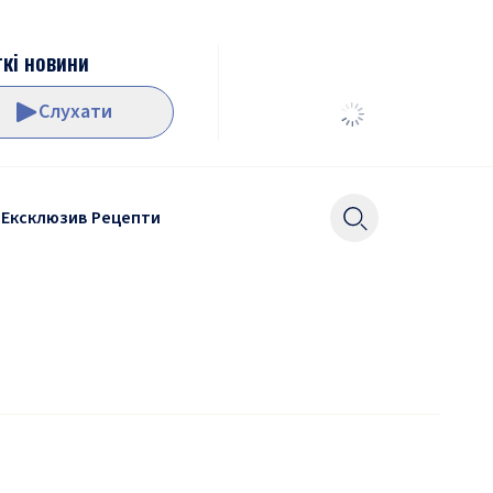
кі новини
Слухати
Ексклюзив
Рецепти