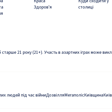
ра
Краса
Куди сходити у
та
Здоров'я
столиці
ля
б старше 21 року (21+). Участь в азартних іграх може ви
их людей під час війни
Дозвілля
Мегаполіс
Київщина
Київ