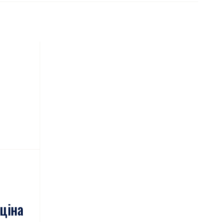
о
ціна