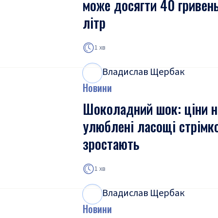
може досягти 40 гривень
літр
1 хв
Владислав Щербак
В
Щ
Новини
Шоколадний шок: ціни н
улюблені ласощі стрімк
зростають
1 хв
Владислав Щербак
В
Щ
Новини