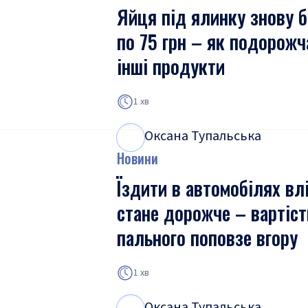
Яйця під ялинку знову 
по 75 грн – як подорож
інші продукти
1 хв
Оксана Тупальська
О
Т
Новини
Їздити в автомобілях вл
стане дорожче – вартіст
пального поповзе вгору
1 хв
Оксана Тупальська