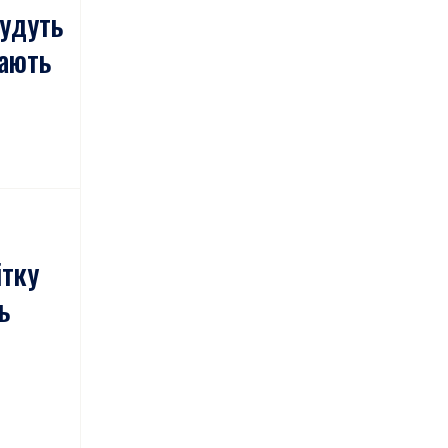
будуть
чають
ітку
ь