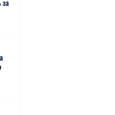
 за
а
о