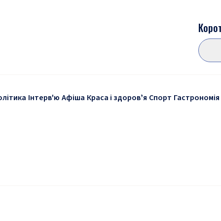
Корот
олітика
Інтерв'ю
Афіша
Краса і здоровʼя
Спорт
Гастрономія