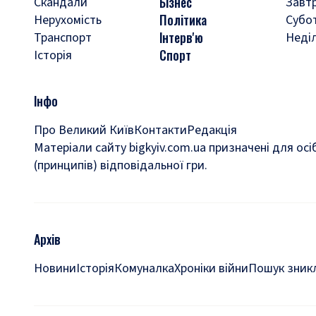
Бізнес
Скандали
Завт
Політика
Нерухомість
Субо
Інтерв'ю
Транспорт
Неді
Спорт
Історія
Інфо
Про Великий Київ
Контакти
Редакція
Матеріали сайту bigkyiv.com.ua призначені для осі
(принципів) відповідальної гри.
Архів
Новини
Історія
Комуналка
Хроніки війни
Пошук зникл