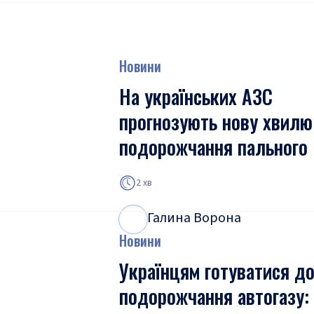
Новини
На українських АЗС
прогнозують нову хвилю
подорожчання пального
2 хв
Галина Ворона
Г
В
Новини
Українцям готуватися д
подорожчання автогазу: 