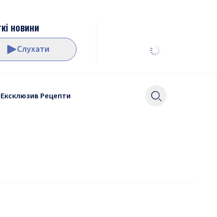
кі новини
Слухати
Ексклюзив
Рецепти