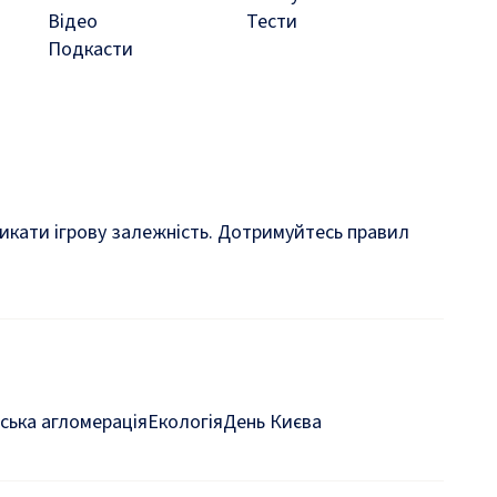
Відео
Тести
Подкасти
кликати ігрову залежність. Дотримуйтесь правил
ська агломерація
Екологія
День Києва