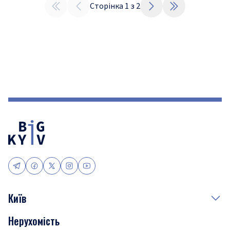
Сторінка
1
з
2
Київ
Нерухомість
Події