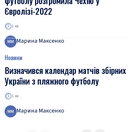
футболу розгромила Чехію у
Євролізі-2022
1 хв
Марина Максенко
М
М
Новини
Визначився календар матчів збірних
України з пляжного футболу
1 хв
Марина Максенко
М
М