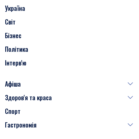
Україна
Скандали
Світ
Нерухомість
Бізнес
Транспорт
Політика
Інтерв'ю
Афіша
Здоров'я та краса
Сьогодні
Спорт
Завтра
Медицина
Гастрономія
Субота
Краса