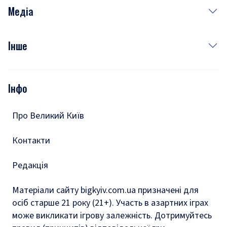
Неділя
Здоров'я
Рецепти
Медіа
Куди сходити у столиці
Фото
Інше
Відео
Опитування
Подкасти
Інфо
Тести
Про Великий Київ
Контакти
Редакція
Матеріали сайту bigkyiv.com.ua призначені для
осіб старше 21 року (21+). Участь в азартних іграх
може викликати ігрову залежність. Дотримуйтесь