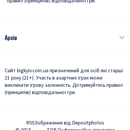
правил (принципів) відповідальної гри.
Архів
Новини
Історія
Сайт bigkyiv.com.ua призначений для осіб які старші
21 року (21+). Участь в азартних іграх може
Комуналка
викликати ігрову залежність. Дотримуйтесь правил
Хроніки війни
(принципів) відповідальної гри.
Пошук зниклих людей під час війни
Дозвілля
RSS
Зображення від Depositphotos
Мегаполіс