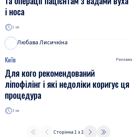
та операції пацієнтам з вадами вуха
і носа
1 хв
Любава Лисичкіна
Л
Л
Київ
Реклама
Для кого рекомендований
ліпофілінг і які недоліки коригує ця
процедура
3 хв
Сторінка
1
з
2