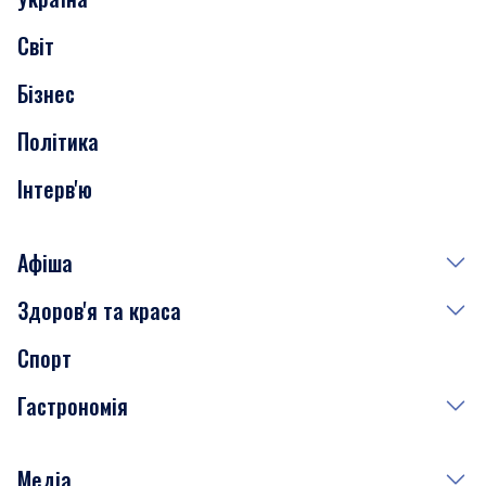
Скандали
Світ
Нерухомість
Бізнес
Транспорт
Політика
Інтерв'ю
Афіша
Здоров'я та краса
Сьогодні
Спорт
Завтра
Медицина
Гастрономія
Субота
Краса
Неділя
Здоров'я
Рецепти
Медіа