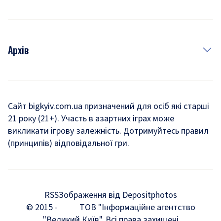
Архів
Новини
Історія
Сайт bigkyiv.com.ua призначений для осіб які старші
21 року (21+). Участь в азартних іграх може
Комуналка
викликати ігрову залежність. Дотримуйтесь правил
Хроніки війни
(принципів) відповідальної гри.
Пошук зниклих людей під час війни
Дозвілля
RSS
Зображення від Depositphotos
Мегаполіс
© 2015 -
ТОВ "Інформаційне агентство
"Великий Київ". Всі права захищені
Київщина