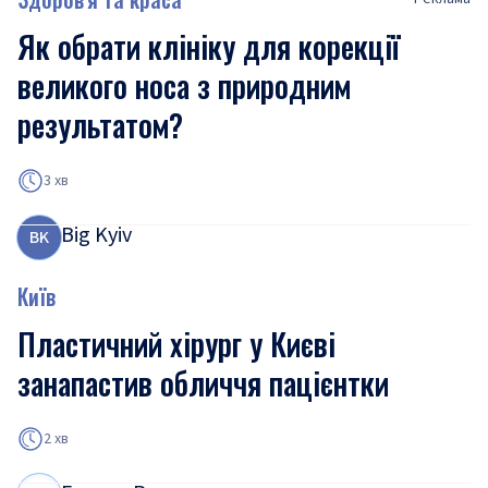
Як обрати клініку для корекції
великого носа з природним
результатом?
3 хв
Big Kyiv
B
K
Київ
Пластичний хірург у Києві
занапастив обличчя пацієнтки
2 хв