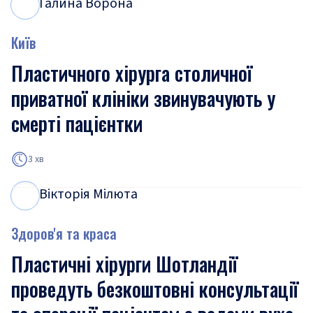
Галина Ворона
Г
В
Київ
Пластичного хірурга столичної
приватної клініки звинувачують у
смерті пацієнтки
3 хв
Вікторія Мілюта
В
М
Здоров'я та краса
Пластичні хірурги Шотландії
проведуть безкоштовні консультації