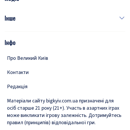
Куди сходити у столиці
Фото
Інше
Відео
Опитування
Подкасти
Інфо
Тести
Про Великий Київ
Контакти
Редакція
Матеріали сайту bigkyiv.com.ua призначені для
осіб старше 21 року (21+). Участь в азартних іграх
може викликати ігрову залежність. Дотримуйтесь
правил (принципів) відповідальної гри.