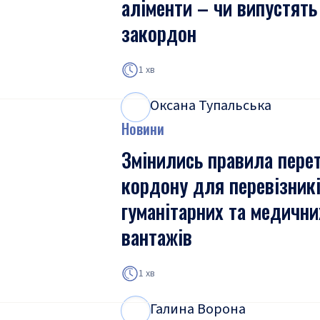
аліменти – чи випустять
закордон
1 хв
Оксана Тупальська
О
Т
Новини
Змінились правила пере
кордону для перевізник
гуманітарних та медични
вантажів
1 хв
Галина Ворона
Г
В