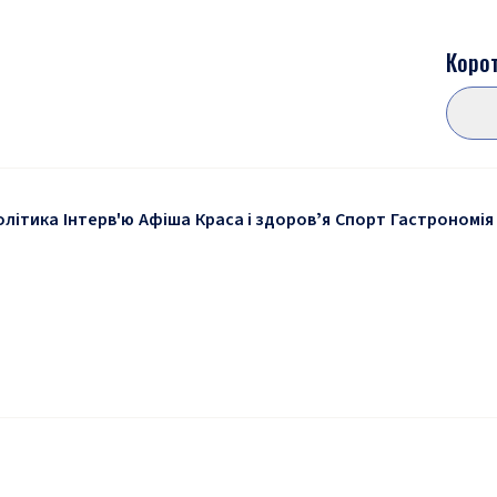
Корот
олітика
Інтерв'ю
Афіша
Краса і здоровʼя
Спорт
Гастрономія