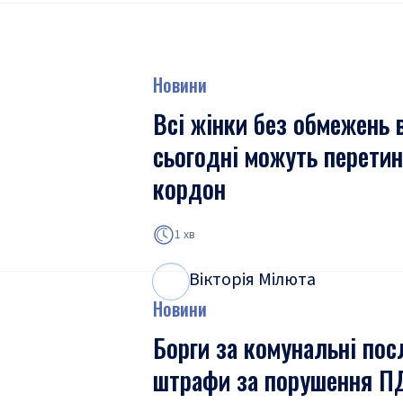
Новини
Всі жінки без обмежень 
сьогодні можуть перети
кордон
1 хв
Вікторія Мілюта
В
М
Новини
Борги за комунальні пос
штрафи за порушення П