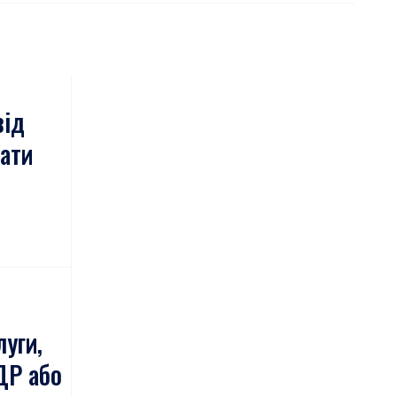
від
нати
луги,
ДР або