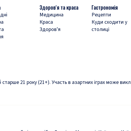
а
Здоров'я та краса
Гастрономія
дні
Медицина
Рецепти
ра
Краса
Куди сходити у
та
Здоров'я
столиці
ля
б старше 21 року (21+). Участь в азартних іграх може ви