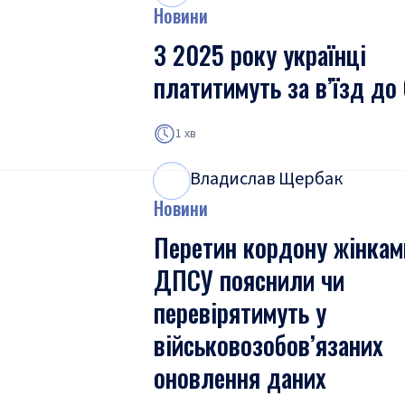
Новини
З 2025 року українці
платитимуть за в’їзд до
1 хв
Владислав Щербак
В
Щ
Новини
Перетин кордону жінкам
ДПСУ пояснили чи
перевірятимуть у
військовозобов’язаних
оновлення даних