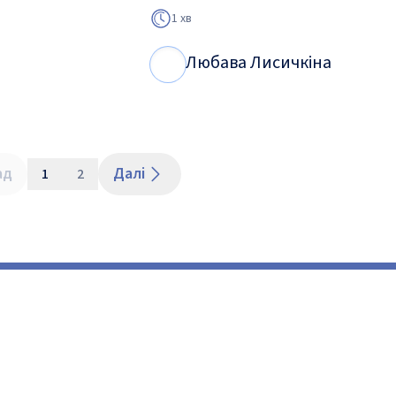
1 хв
Любава Лисичкіна
Л
Л
ад
Далі
1
2