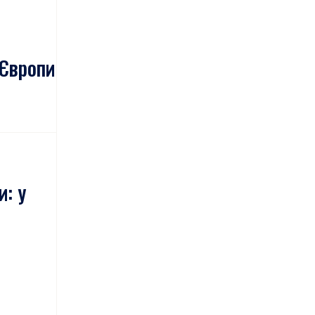
 Європи
и: у