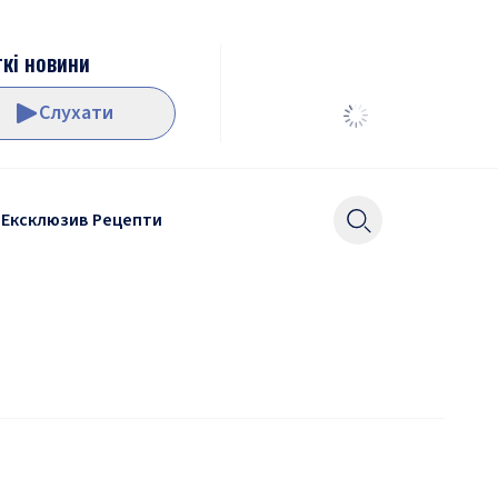
кі новини
Слухати
Ексклюзив
Рецепти