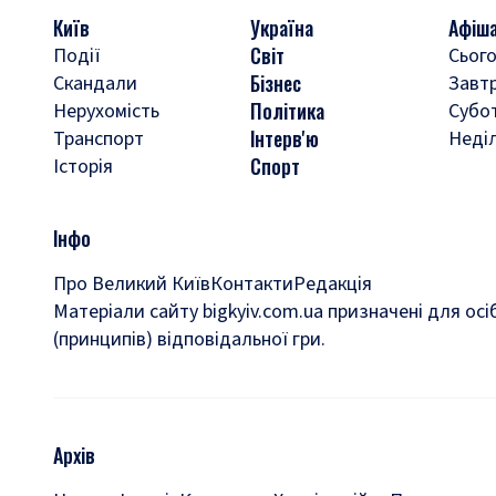
Київ
Україна
Афіш
Світ
Події
Сього
Бізнес
Скандали
Завт
Політика
Нерухомість
Субо
Інтерв'ю
Транспорт
Неді
Спорт
Історія
Інфо
Про Великий Київ
Контакти
Редакція
Матеріали сайту bigkyiv.com.ua призначені для осі
(принципів) відповідальної гри.
Архів