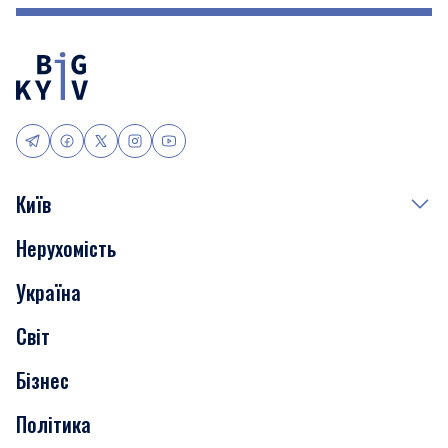
Київ
Нерухомість
Події
Україна
Скандали
Світ
Нерухомість
Бізнес
Транспорт
Політика