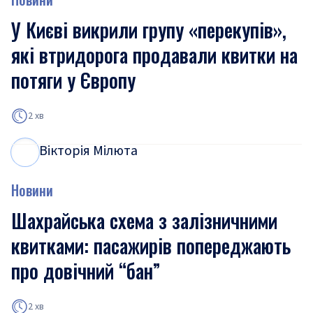
У Києві викрили групу «перекупів»,
які втридорога продавали квитки на
потяги у Європу
2 хв
Вікторія Мілюта
В
М
Новини
Шахрайська схема з залізничними
квитками: пасажирів попереджають
про довічний “бан”
2 хв