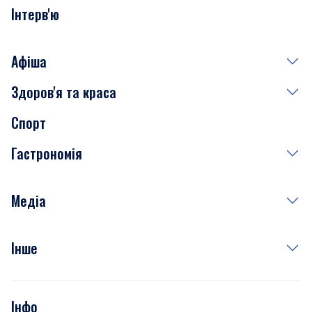
Інтерв'ю
Афіша
Здоров'я та краса
Сьогодні
Спорт
Завтра
Медицина
Гастрономія
Субота
Краса
Неділя
Здоров'я
Рецепти
Медіа
Куди сходити у столиці
Фото
Інше
Відео
Опитування
Подкасти
Інфо