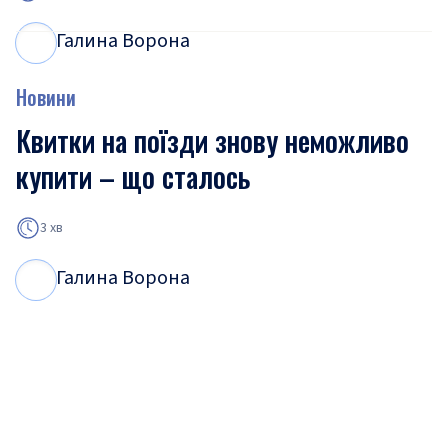
Галина Ворона
Г
В
Новини
Квитки на поїзди знову неможливо
купити – що сталось
3 хв
Галина Ворона
Г
В