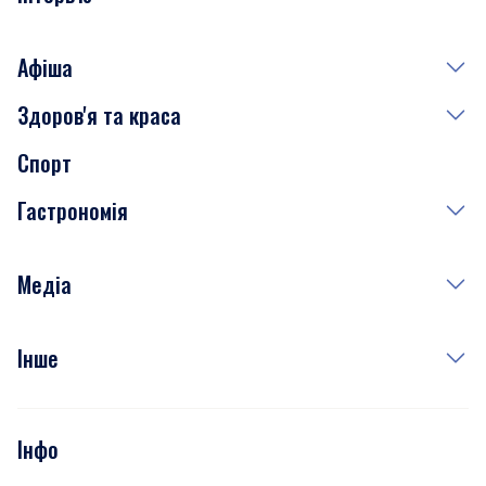
Афіша
Здоров'я та краса
Сьогодні
Спорт
Завтра
Медицина
Гастрономія
Субота
Краса
Неділя
Здоров'я
Рецепти
Медіа
Куди сходити у столиці
Фото
Інше
Відео
Опитування
Подкасти
Інфо
Тести