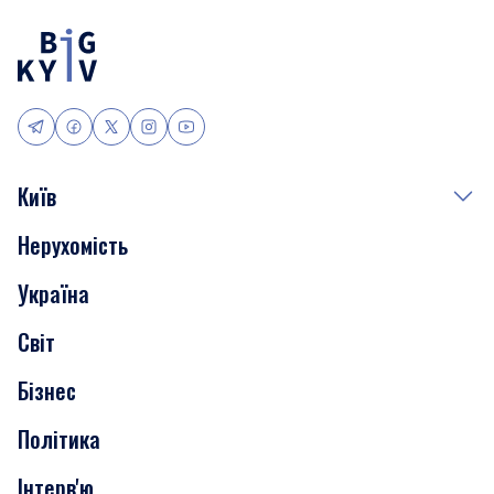
Київ
Нерухомість
Події
Україна
Скандали
Світ
Нерухомість
Бізнес
Транспорт
Політика
Інтерв'ю