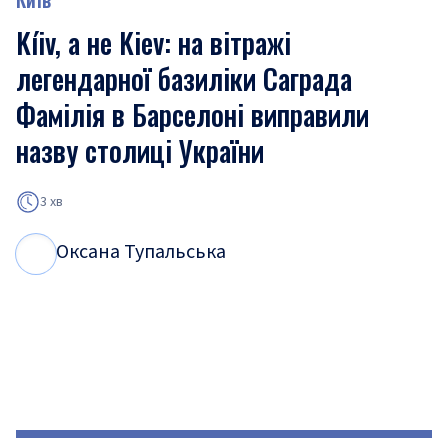
Kíiv, а не Kiev: на вітражі
легендарної базиліки Саграда
Фамілія в Барселоні виправили
назву столиці України
3 хв
Оксана Тупальська
О
Т