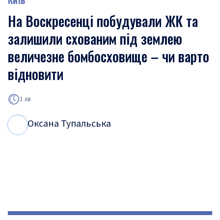
На Воскресенці побудували ЖК та
залишили схованим під землею
величезне бомбосховище – чи варто
відновити
1 хв
Оксана Тупальська
О
Т