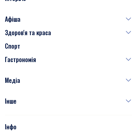
Афіша
Здоров'я та краса
Сьогодні
Спорт
Завтра
Медицина
Гастрономія
Субота
Краса
Неділя
Здоров'я
Рецепти
Медіа
Куди сходити у столиці
Фото
Інше
Відео
Опитування
Подкасти
Інфо
Тести