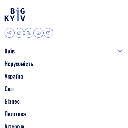
Київ
Нерухомість
Події
Україна
Скандали
Світ
Нерухомість
Бізнес
Транспорт
Політика
Інтерв'ю