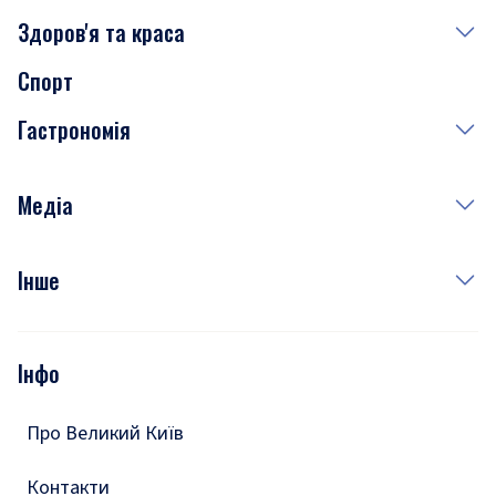
Здоров'я та краса
Сьогодні
Спорт
Завтра
Медицина
Гастрономія
Субота
Краса
Неділя
Здоров'я
Рецепти
Медіа
Куди сходити у столиці
Фото
Інше
Відео
Опитування
Подкасти
Інфо
Тести
Про Великий Київ
Контакти