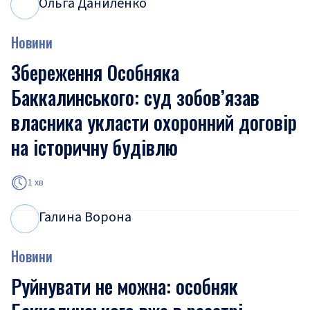
Ольга Даниленко
О
Д
Новини
Збереження Особняка
Баккалинського: суд зобов’язав
власника укласти охоронний договір
на історичну будівлю
1 хв
Галина Ворона
Г
В
Новини
Руйнувати не можна: особняк