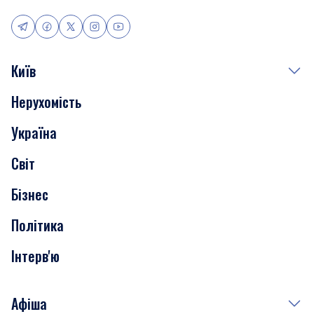
Київ
Нерухомість
Події
Україна
Скандали
Світ
Нерухомість
Бізнес
Транспорт
Політика
Інтерв'ю
Афіша