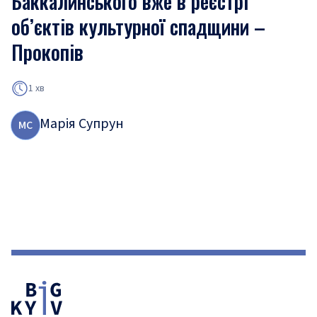
Баккалинського вже в реєстрі
об’єктів культурної спадщини –
Прокопів
1 хв
Марія Супрун
М
С