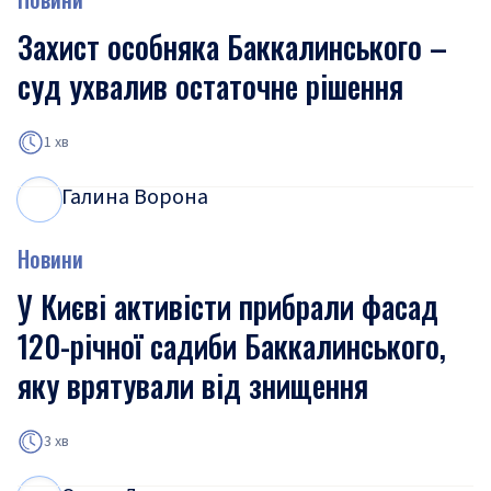
Захист особняка Баккалинського –
суд ухвалив остаточне рішення
1 хв
Галина Ворона
Г
В
Новини
У Києві активісти прибрали фасад
120-річної садиби Баккалинського,
яку врятували від знищення
3 хв