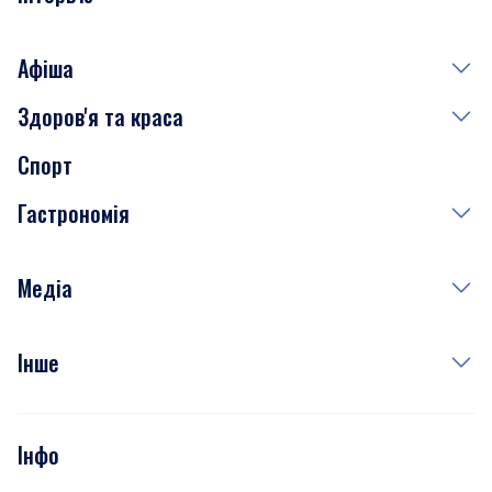
Афіша
Здоров'я та краса
Сьогодні
Спорт
Завтра
Медицина
Гастрономія
Субота
Краса
Неділя
Здоров'я
Рецепти
Медіа
Куди сходити у столиці
Фото
Інше
Відео
Опитування
Подкасти
Інфо
Тести