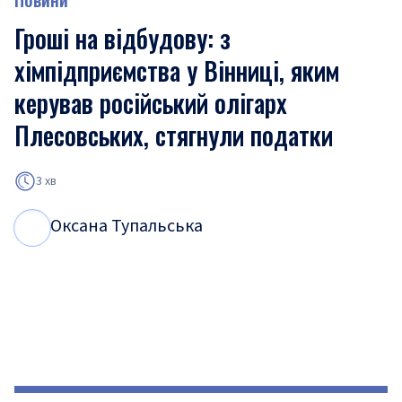
Гроші на відбудову: з
хімпідприємства у Вінниці, яким
керував російський олігарх
Плесовських, стягнули податки
3 хв
Оксана Тупальська
О
Т