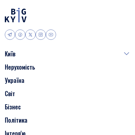
Київ
Нерухомість
Події
Україна
Скандали
Світ
Нерухомість
Бізнес
Транспорт
Політика
Інтерв'ю