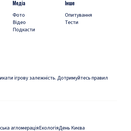
Медіа
Інше
Фото
Опитування
Відео
Тести
Подкасти
кликати ігрову залежність. Дотримуйтесь правил
ська агломерація
Екологія
День Києва