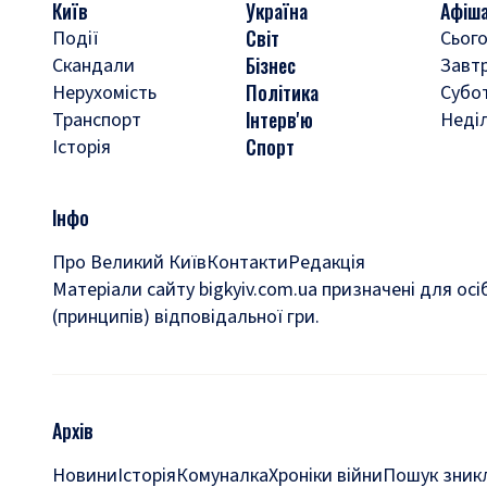
Київ
Україна
Афіш
Світ
Події
Сього
Бізнес
Скандали
Завт
Політика
Нерухомість
Субо
Інтерв'ю
Транспорт
Неді
Спорт
Історія
Інфо
Про Великий Київ
Контакти
Редакція
Матеріали сайту bigkyiv.com.ua призначені для осі
(принципів) відповідальної гри.
Архів
Новини
Історія
Комуналка
Хроніки війни
Пошук зникл