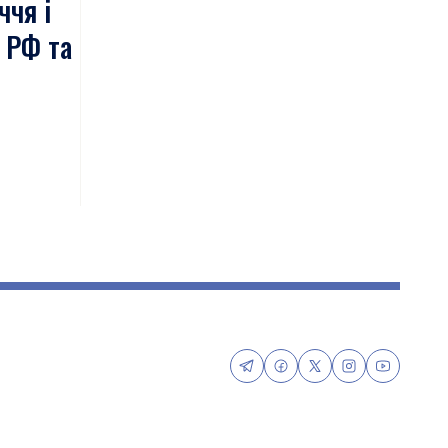
ччя і
и РФ та