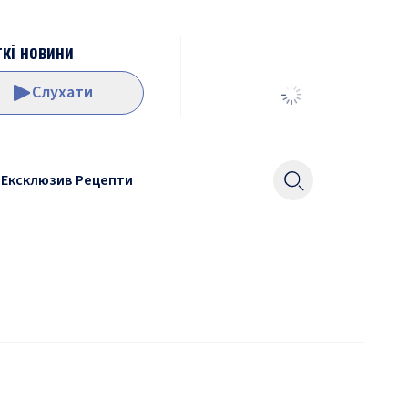
кі новини
Слухати
Ексклюзив
Рецепти