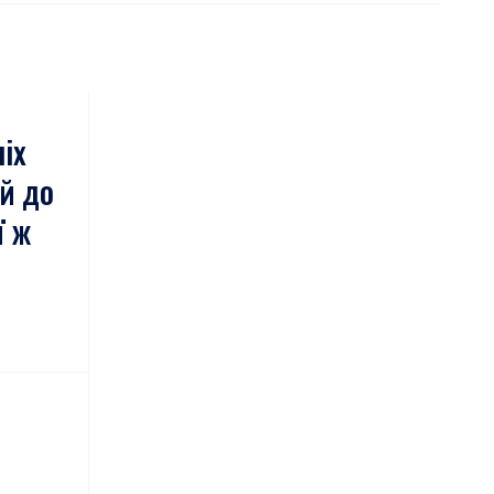
ніх
ей до
ї ж