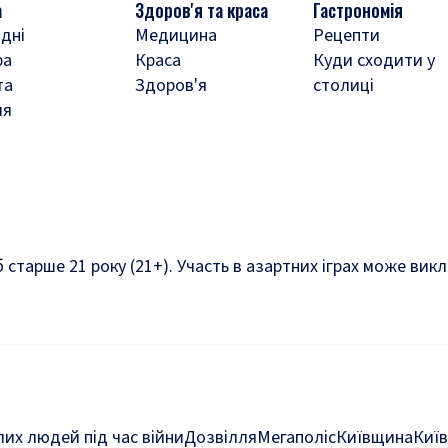
а
Здоров'я та краса
Гастрономія
дні
Медицина
Рецепти
ра
Краса
Куди сходити у
та
Здоров'я
столиці
ля
б старше 21 року (21+). Участь в азартних іграх може ви
их людей під час війни
Дозвілля
Мегаполіс
Київщина
Київ