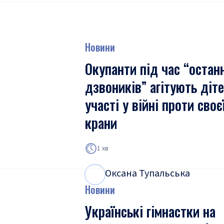
Новини
Окупанти під час “остан
дзвоників” агітують діт
участі у війні проти своє
крани
1 хв
Оксана Тупальська
О
Т
Новини
Українські гімнастки на