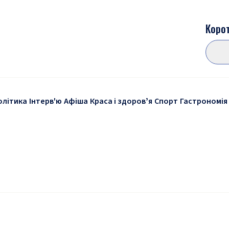
Корот
олітика
Інтерв'ю
Афіша
Краса і здоровʼя
Спорт
Гастрономія