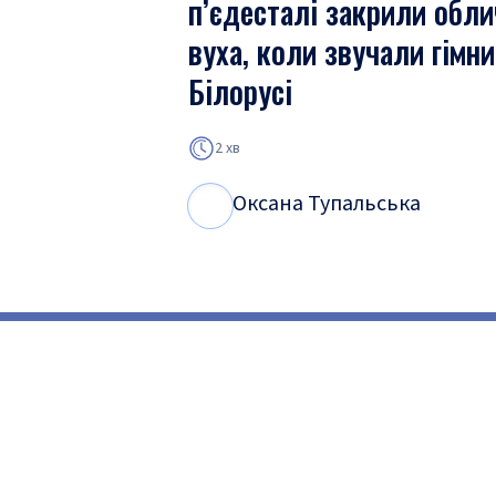
п’єдесталі закрили обли
вуха, коли звучали гімн
Білорусі
2 хв
Оксана Тупальська
О
Т