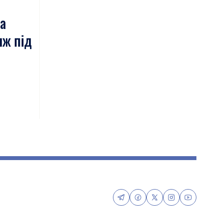
а
яж під