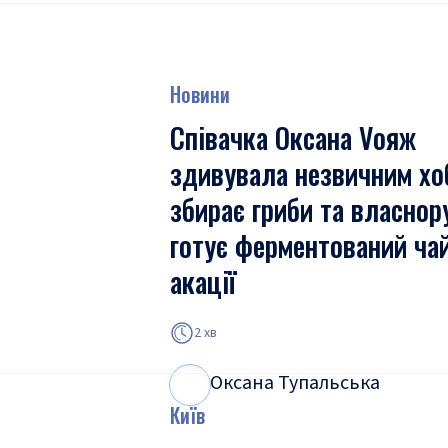
Новини
Співачка Оксана Vояж
здивувала незвичним хоб
збирає гриби та власнор
готує ферментований чай
акації
2 хв
Оксана Тупальська
О
Т
Київ