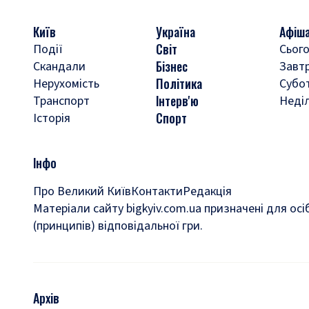
Київ
Україна
Афіш
Світ
Події
Сього
Бізнес
Скандали
Завт
Політика
Нерухомість
Субо
Інтерв'ю
Транспорт
Неді
Спорт
Історія
Інфо
Про Великий Київ
Контакти
Редакція
Матеріали сайту bigkyiv.com.ua призначені для осі
(принципів) відповідальної гри.
Архів