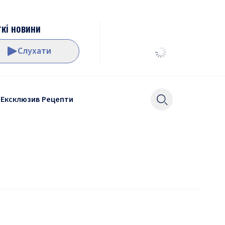
кі новини
Слухати
Ексклюзив
Рецепти