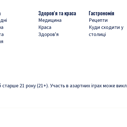
а
Здоров'я та краса
Гастрономія
дні
Медицина
Рецепти
ра
Краса
Куди сходити у
та
Здоров'я
столиці
ля
б старше 21 року (21+). Участь в азартних іграх може ви