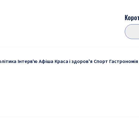
Корот
олітика
Інтерв'ю
Афіша
Краса і здоровʼя
Спорт
Гастрономія