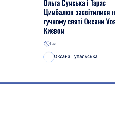
Ольга Сумська і Тарас
Цимбалюк засвітилися н
гучному святі Оксани Vо
Києвом
3 хв
Оксана Тупальська
О
Т