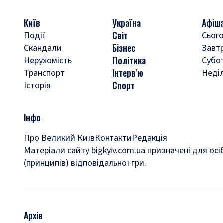
Київ
Україна
Афіш
Світ
Події
Сього
Бізнес
Скандали
Завт
Політика
Нерухомість
Субо
Інтерв'ю
Транспорт
Неді
Спорт
Історія
Інфо
Про Великий Київ
Контакти
Редакція
Матеріали сайту bigkyiv.com.ua призначені для осі
(принципів) відповідальної гри.
Архів