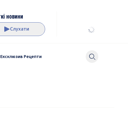
кі новини
Слухати
Ексклюзив
Рецепти