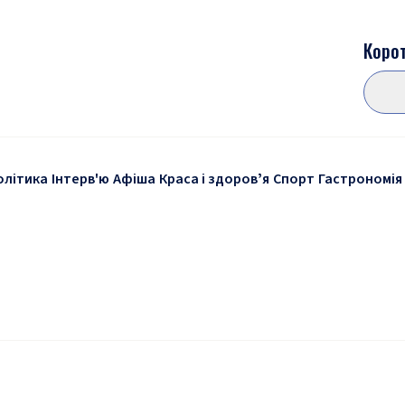
Корот
олітика
Інтерв'ю
Афіша
Краса і здоровʼя
Спорт
Гастрономія