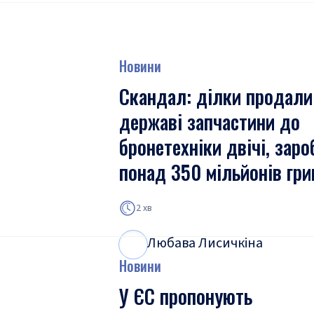
Новини
Скандал: ділки продали
державі запчастини до
бронетехніки двічі, зар
понад 350 мільйонів гри
2 хв
Любава Лисичкіна
Л
Л
Новини
У ЄС пропонують