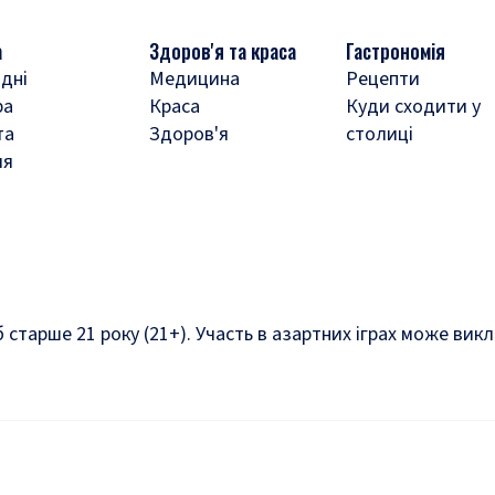
а
Здоров'я та краса
Гастрономія
дні
Медицина
Рецепти
ра
Краса
Куди сходити у
та
Здоров'я
столиці
ля
б старше 21 року (21+). Участь в азартних іграх може ви