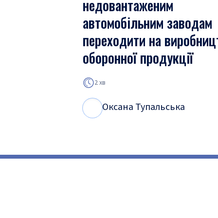
недовантаженим
автомобільним заводам
переходити на виробниц
оборонної продукції
2 хв
Оксана Тупальська
О
Т