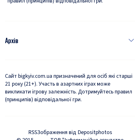
правил (принципів) відповідальної гри.
Архів
Новини
Історія
Сайт bigkyiv.com.ua призначений для осіб які старші
21 року (21+). Участь в азартних іграх може
Комуналка
викликати ігрову залежність. Дотримуйтесь правил
Хроніки війни
(принципів) відповідальної гри.
Пошук зниклих людей під час війни
Дозвілля
RSS
Зображення від Depositphotos
Мегаполіс