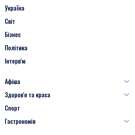
Україна
Скандали
Світ
Нерухомість
Бізнес
Транспорт
Політика
Інтерв'ю
Афіша
Здоров'я та краса
Сьогодні
Спорт
Завтра
Медицина
Гастрономія
Субота
Краса