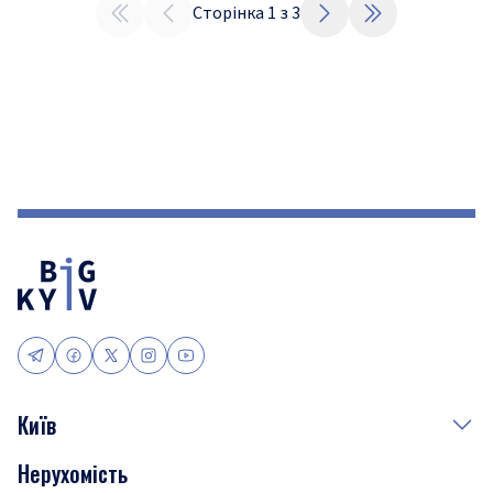
Сторінка
1
з
3
Київ
Нерухомість
Події