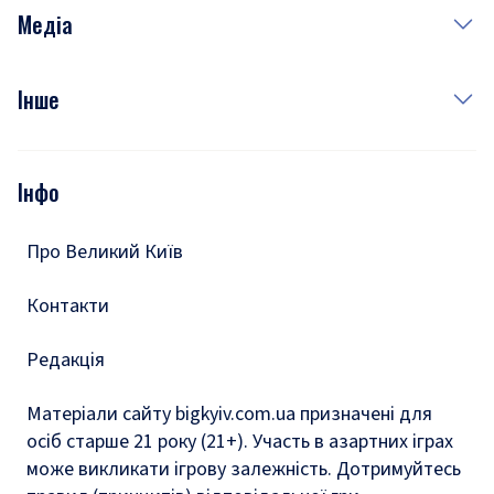
Неділя
Здоров'я
Рецепти
Медіа
Куди сходити у столиці
Фото
Інше
Відео
Опитування
Подкасти
Інфо
Тести
Про Великий Київ
Контакти
Редакція
Матеріали сайту bigkyiv.com.ua призначені для
осіб старше 21 року (21+). Участь в азартних іграх
може викликати ігрову залежність. Дотримуйтесь