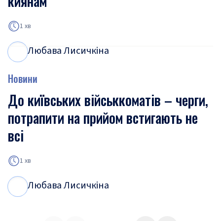
киянам
1 хв
Любава Лисичкіна
Л
Л
Новини
До київських військкоматів – черги,
потрапити на прийом встигають не
всі
1 хв
Любава Лисичкіна
Л
Л