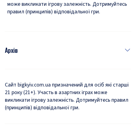
може викликати ігрову залежність. Дотримуйтесь
правил (принципів) відповідальної гри.
Архів
Новини
Історія
Сайт bigkyiv.com.ua призначений для осіб які старші
21 року (21+). Участь в азартних іграх може
Комуналка
викликати ігрову залежність. Дотримуйтесь правил
Хроніки війни
(принципів) відповідальної гри.
Пошук зниклих людей під час війни
Дозвілля