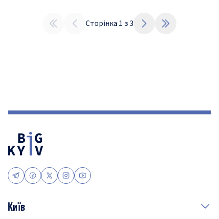
Сторінка
1
з
3
Київ