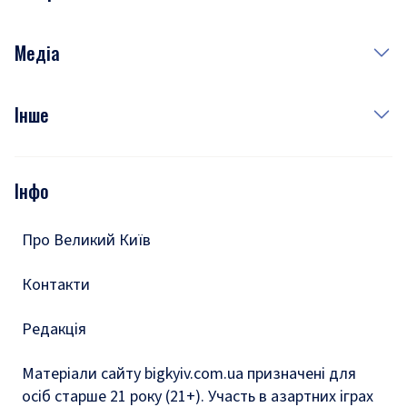
Краса
Неділя
Здоров'я
Рецепти
Медіа
Куди сходити у столиці
Фото
Інше
Відео
Опитування
Подкасти
Інфо
Тести
Про Великий Київ
Контакти
Редакція
Матеріали сайту bigkyiv.com.ua призначені для
осіб старше 21 року (21+). Участь в азартних іграх