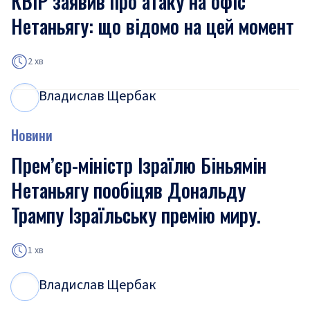
КВІР заявив про атаку на офіс
Нетаньягу: що відомо на цей момент
2 хв
Владислав Щербак
В
Щ
Новини
Прем’єр-міністр Ізраїлю Біньямін
Нетаньягу пообіцяв Дональду
Трампу Ізраїльську премію миру.
1 хв
Владислав Щербак
В
Щ