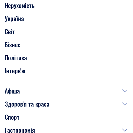
Нерухомість
Події
Україна
Скандали
Світ
Нерухомість
Бізнес
Транспорт
Політика
Інтерв'ю
Афіша
Здоров'я та краса
Сьогодні
Спорт
Завтра
Медицина
Гастрономія
Субота