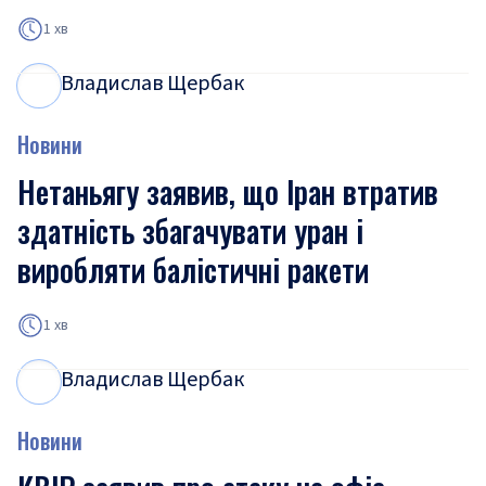
1 хв
Владислав Щербак
В
Щ
Новини
Нетаньягу заявив, що Іран втратив
здатність збагачувати уран і
виробляти балістичні ракети
1 хв
Владислав Щербак
В
Щ
Новини