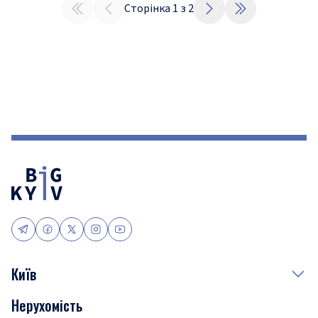
Сторінка
1
з
2
Київ
Нерухомість
Події