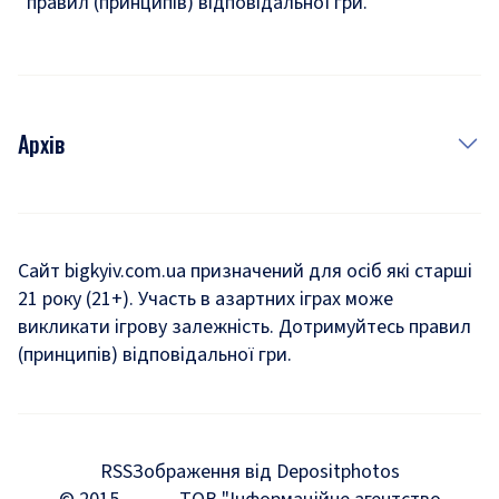
правил (принципів) відповідальної гри.
Архів
Новини
Історія
Сайт bigkyiv.com.ua призначений для осіб які старші
21 року (21+). Участь в азартних іграх може
Комуналка
викликати ігрову залежність. Дотримуйтесь правил
Хроніки війни
(принципів) відповідальної гри.
Пошук зниклих людей під час війни
Дозвілля
RSS
Зображення від Depositphotos
Мегаполіс