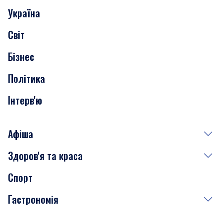
Україна
Скандали
Світ
Нерухомість
Бізнес
Транспорт
Політика
Інтерв'ю
Афіша
Здоров'я та краса
Сьогодні
Спорт
Завтра
Медицина
Гастрономія
Субота
Краса