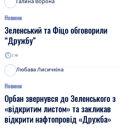
Галина Ворона
Г
В
Новини
Зеленський та Фіцо обговорили
“Дружбу”
2 хв
Любава Лисичкіна
Л
Л
Новини
Орбан звернувся до Зеленського з
«відкритим листом» та закликав
відкрити нафтопровід «Дружба»