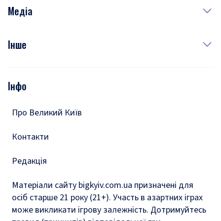
Неділя
Здоров'я
Рецепти
Медіа
Куди сходити у столиці
Фото
Інше
Відео
Опитування
Подкасти
Інфо
Тести
Про Великий Київ
Контакти
Редакція
Матеріали сайту bigkyiv.com.ua призначені для
осіб старше 21 року (21+). Участь в азартних іграх
може викликати ігрову залежність. Дотримуйтесь