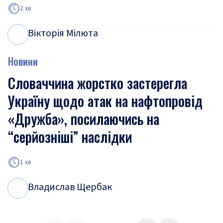
2 хв
Вікторія Мілюта
В
М
Новини
Словаччина жорстко застерегла
Україну щодо атак на нафтопровід
«Дружба», посилаючись на
“серйозніші” наслідки
1 хв
Владислав Щербак
В
Щ