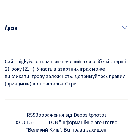
Архів
Новини
Історія
Сайт bigkyiv.com.ua призначений для осіб які старші
21 року (21+). Участь в азартних іграх може
Комуналка
викликати ігрову залежність. Дотримуйтесь правил
Хроніки війни
(принципів) відповідальної гри.
Пошук зниклих людей під час війни
Дозвілля
RSS
Зображення від Depositphotos
Мегаполіс
© 2015 -
ТОВ "Інформаційне агентство
"Великий Київ". Всі права захищені
Київщина