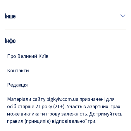
Куди сходити у столиці
Фото
Інше
Відео
Опитування
Подкасти
Інфо
Тести
Про Великий Київ
Контакти
Редакція
Матеріали сайту bigkyiv.com.ua призначені для
осіб старше 21 року (21+). Участь в азартних іграх
може викликати ігрову залежність. Дотримуйтесь
правил (принципів) відповідальної гри.