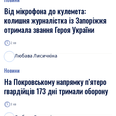
Від мікрофона до кулемета:
колишня журналістка із Запоріжжя
отримала звання Героя України
2 хв
Любава Лисичкіна
Л
Л
Новини
На Покровському напрямку п’ятеро
гвардійців 173 дні тримали оборону
3 хв