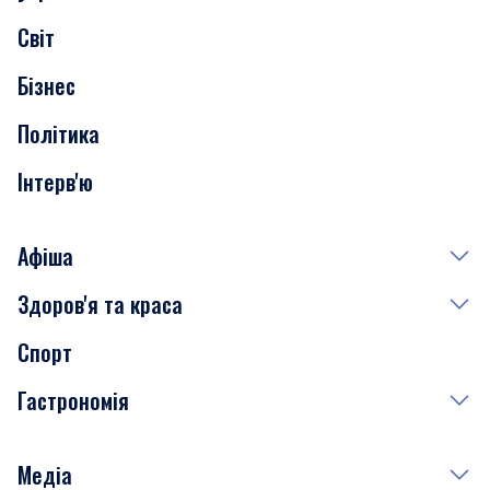
Скандали
Світ
Нерухомість
Бізнес
Транспорт
Політика
Інтерв'ю
Афіша
Здоров'я та краса
Сьогодні
Спорт
Завтра
Медицина
Гастрономія
Субота
Краса
Неділя
Здоров'я
Рецепти
Медіа