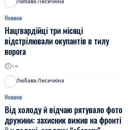
Любава Лисичкіна
Л
Л
Новини
Нацгвардійці три місяці
відстрілювали окупантів в тилу
ворога
2 хв
Любава Лисичкіна
Л
Л
Новини
Від холоду й відчаю рятувало фото
дружини: захисник вижив на фронті