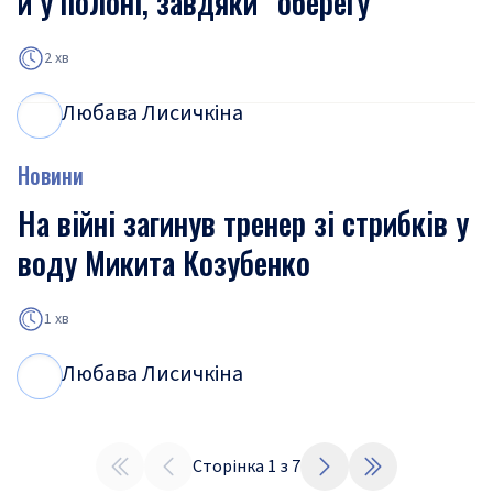
й у полоні, завдяки “оберегу”
2 хв
Любава Лисичкіна
Л
Л
Новини
На війні загинув тренер зі стрибків у
воду Микита Козубенко
1 хв
Любава Лисичкіна
Л
Л
Сторінка
1
з
7