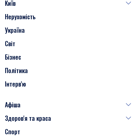
Київ
Нерухомість
Події
Україна
Скандали
Світ
Нерухомість
Бізнес
Транспорт
Політика
Інтерв'ю
Афіша
Здоров'я та краса
Сьогодні
Спорт
Завтра
Медицина