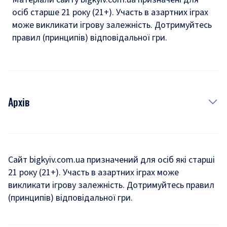
осіб старше 21 року (21+). Участь в азартних іграх
може викликати ігрову залежність. Дотримуйтесь
правил (принципів) відповідальної гри.
Архів
Новини
Історія
Сайт bigkyiv.com.ua призначений для осіб які старші
21 року (21+). Участь в азартних іграх може
Комуналка
викликати ігрову залежність. Дотримуйтесь правил
Хроніки війни
(принципів) відповідальної гри.
Пошук зниклих людей під час війни