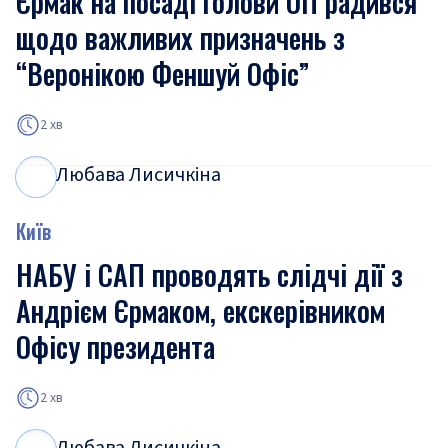
Єрмак на посаді голови ОП радився
щодо важливих призначень з
“Веронікою Феншуй Офіс”
2 хв
Любава Лисичкіна
Л
Л
Київ
НАБУ і САП проводять слідчі дії з
Андрієм Єрмаком, екскерівником
Офісу президента
2 хв