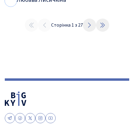
Любава Лисичкіна
Л
Л
Сторінка
1
з
27