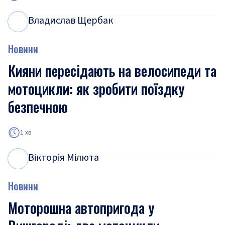
Владислав Щербак
В
Щ
Новини
Кияни пересідають на велосипеди та
мотоцикли: як зробити поїздку
безпечною
1 хв
Вікторія Мілюта
В
М
Новини
Моторошна автопригода у