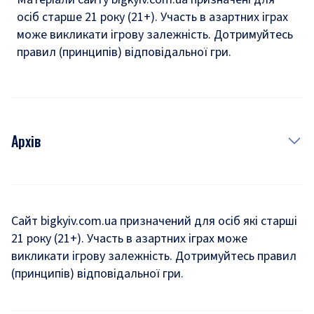
осіб старше 21 року (21+). Участь в азартних іграх
може викликати ігрову залежність. Дотримуйтесь
правил (принципів) відповідальної гри.
Архів
Новини
Історія
Сайт bigkyiv.com.ua призначений для осіб які старші
21 року (21+). Участь в азартних іграх може
Комуналка
викликати ігрову залежність. Дотримуйтесь правил
Хроніки війни
(принципів) відповідальної гри.
Пошук зниклих людей під час війни