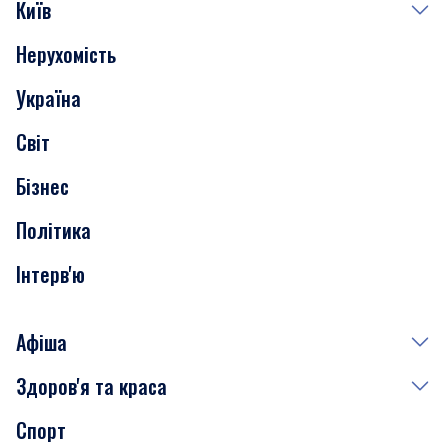
Київ
Нерухомість
Події
Україна
Скандали
Світ
Нерухомість
Бізнес
Транспорт
Політика
Інтерв'ю
Афіша
Здоров'я та краса
Сьогодні
Спорт
Завтра
Медицина