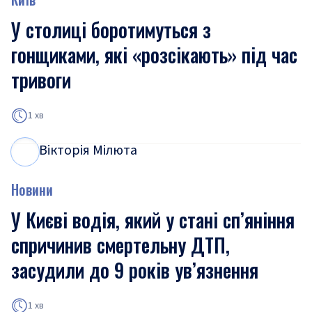
У столиці боротимуться з
гонщиками, які «розсікають» під час
тривоги
1 хв
Вікторія Мілюта
В
М
Новини
У Києві водія, який у стані сп’яніння
спричинив смертельну ДТП,
засудили до 9 років ув’язнення
1 хв