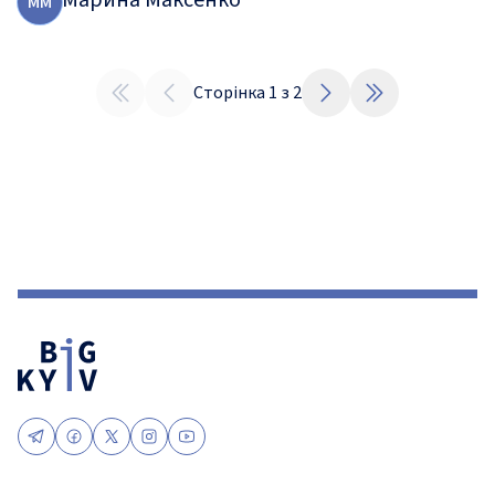
Марина Максенко
М
М
Сторінка
1
з
2