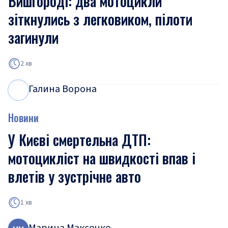
Вишгороді: два мотоцикли
зіткнулись з легковиком, пілоти
загинули
2 хв
Галина Ворона
Г
В
Новини
У Києві смертельна ДТП:
мотоцикліст на швидкості впав і
влетів у зустрічне авто
1 хв