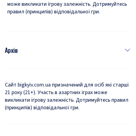
може викликати ігрову залежність. Дотримуйтесь
правил (принципів) відповідальної гри.
Архів
Новини
Історія
Сайт bigkyiv.com.ua призначений для осіб які старші
21 року (21+). Участь в азартних іграх може
Комуналка
викликати ігрову залежність. Дотримуйтесь правил
Хроніки війни
(принципів) відповідальної гри.
Пошук зниклих людей під час війни
Дозвілля