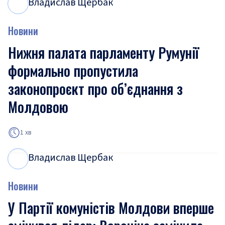
Владислав Щербак
В
Щ
Новини
Нижня палата парламенту Румунії
формально пропустила
законопроєкт про об’єднання з
Молдовою
1 хв
Владислав Щербак
В
Щ
Новини
У Партії комуністів Молдови вперше