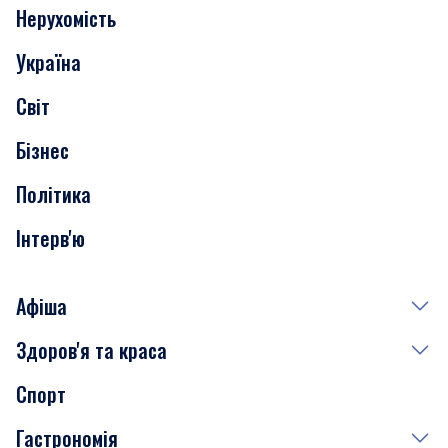
Нерухомість
Події
Україна
Скандали
Світ
Нерухомість
Бізнес
Транспорт
Політика
Інтерв'ю
Афіша
Здоров'я та краса
Сьогодні
Спорт
Завтра
Медицина
Гастрономія
Субота