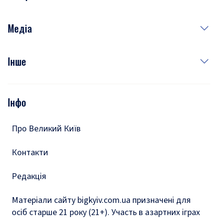
Краса
Неділя
Здоров'я
Рецепти
Медіа
Куди сходити у столиці
Фото
Інше
Відео
Опитування
Подкасти
Інфо
Тести
Про Великий Київ
Контакти
Редакція
Матеріали сайту bigkyiv.com.ua призначені для
осіб старше 21 року (21+). Участь в азартних іграх