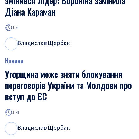
змінився лідер: Вороніна замінила
Діана Караман
1 хв
Владислав Щербак
В
Щ
Новини
Угорщина може зняти блокування
переговорів України та Молдови про
вступ до ЄС
1 хв
Владислав Щербак
В
Щ