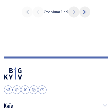
Сторінка
1
з
9
Київ