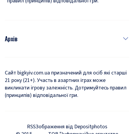
правил (принципів) відповідальної гри.
Архів
Новини
Історія
Сайт bigkyiv.com.ua призначений для осіб які старші
21 року (21+). Участь в азартних іграх може
Комуналка
викликати ігрову залежність. Дотримуйтесь правил
Хроніки війни
(принципів) відповідальної гри.
Пошук зниклих людей під час війни
Дозвілля
RSS
Зображення від Depositphotos
Мегаполіс