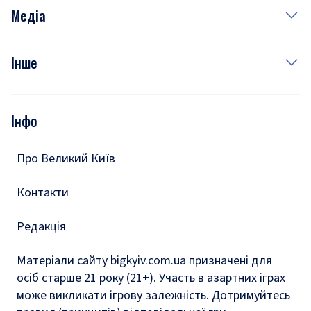
Неділя
Здоров'я
Рецепти
Медіа
Куди сходити у столиці
Фото
Інше
Відео
Опитування
Подкасти
Інфо
Тести
Про Великий Київ
Контакти
Редакція
Матеріали сайту bigkyiv.com.ua призначені для
осіб старше 21 року (21+). Участь в азартних іграх
може викликати ігрову залежність. Дотримуйтесь