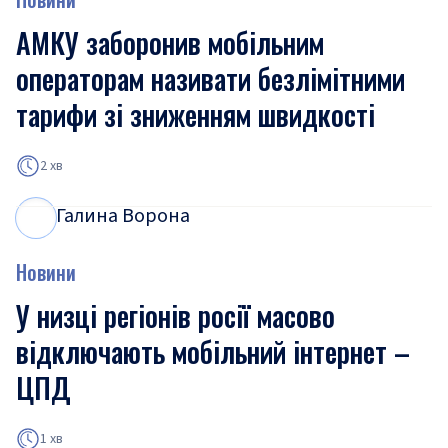
АМКУ заборонив мобільним
операторам називати безлімітними
тарифи зі зниженням швидкості
2 хв
Галина Ворона
Г
В
Новини
У низці регіонів росії масово
відключають мобільний інтернет –
ЦПД
1 хв