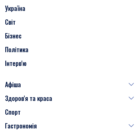
Україна
Скандали
Світ
Нерухомість
Бізнес
Транспорт
Політика
Інтерв'ю
Афіша
Здоров'я та краса
Сьогодні
Спорт
Завтра
Медицина
Гастрономія
Субота
Краса