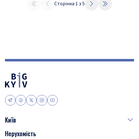
Сторінка
1
з
5
Київ
Нерухомість
Події