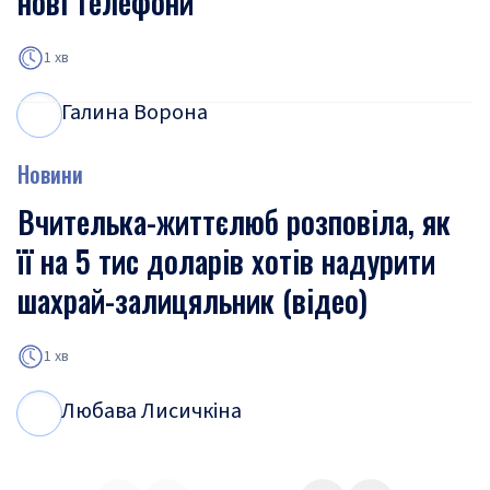
нові телефони
1 хв
Галина Ворона
Г
В
Новини
Вчителька-життєлюб розповіла, як
її на 5 тис доларів хотів надурити
шахрай-залицяльник (відео)
1 хв
Любава Лисичкіна
Л
Л