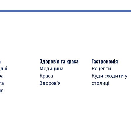
а
Здоров'я та краса
Гастрономія
дні
Медицина
Рецепти
ра
Краса
Куди сходити у
та
Здоров'я
столиці
ля