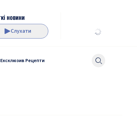
кі новини
Слухати
Ексклюзив
Рецепти