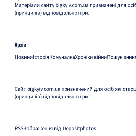
Матеріали сайту bigkyiv.com.ua призначені для осі
(принципів) відповідальної гри.
Архів
Новини
Історія
Комуналка
Хроніки війни
Пошук зникл
Сайт bigkyiv.com.ua призначений для осіб які стар
(принципів) відповідальної гри.
RSS
Зображення від Depositphotos