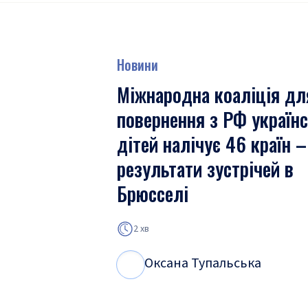
Новини
Міжнародна коаліція дл
повернення з РФ україн
дітей налічує 46 країн –
результати зустрічей в
Брюсселі
2 хв
Оксана Тупальська
О
Т