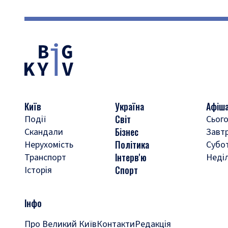
Київ
Україна
Афіш
Світ
Події
Сього
Бізнес
Скандали
Завт
Політика
Нерухомість
Субо
Інтерв'ю
Транспорт
Неді
Спорт
Історія
Інфо
Про Великий Київ
Контакти
Редакція