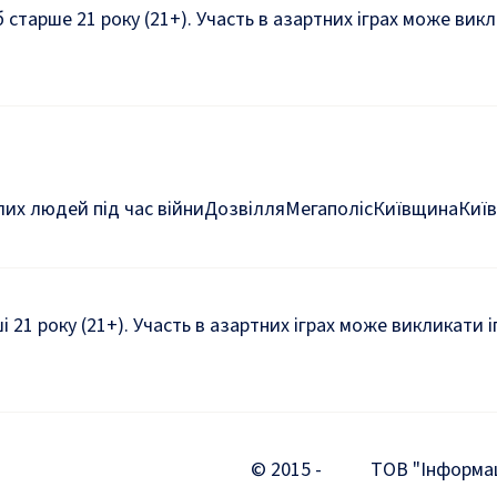
б старше 21 року (21+). Участь в азартних іграх може ви
их людей під час війни
Дозвілля
Мегаполіс
Київщина
Київ
ші 21 року (21+). Участь в азартних іграх може викликати
© 2015 -
ТОВ "Інформаці