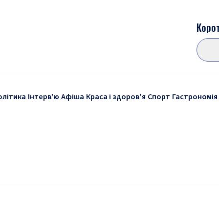
Корот
олітика
Інтерв'ю
Афіша
Краса і здоровʼя
Спорт
Гастрономія