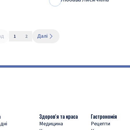
Л
Л
ад
Далі
1
2
а
Здоров'я та краса
Гастрономія
дні
Медицина
Рецепти