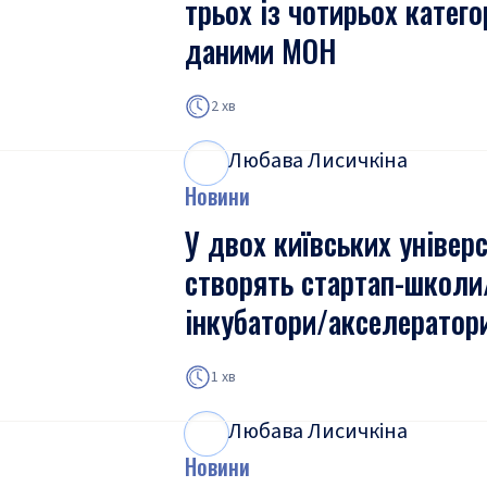
трьох із чотирьох катего
даними МОН
2 хв
Любава Лисичкіна
Л
Л
Новини
У двох київських універ
створять стартап-школи
інкубатори/акселератор
1 хв
Любава Лисичкіна
Л
Л
Новини