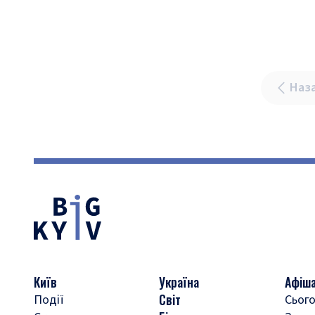
Наз
Київ
Україна
Афіш
Світ
Події
Сього