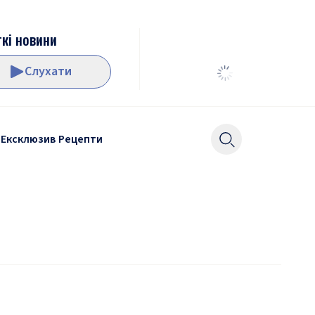
кі новини
Слухати
Ексклюзив
Рецепти