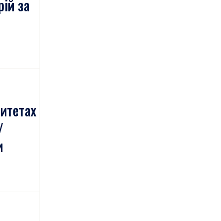
рій за
ситетах
/
и