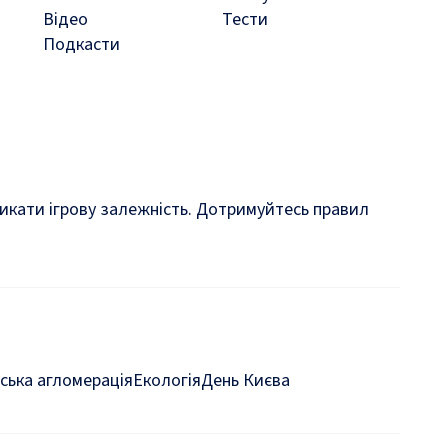
Відео
Тести
Подкасти
кликати ігрову залежність. Дотримуйтесь правил
ська агломерація
Екологія
День Києва