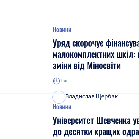
Новини
Уряд скорочує фінансув
малокомплектних шкіл: 
зміни від Міносвіти
1 хв
Владислав Щербак
В
Щ
Новини
Університет Шевченка у
до десятки кращих одра