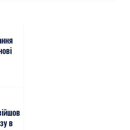
ання
нові
війшов
зу в