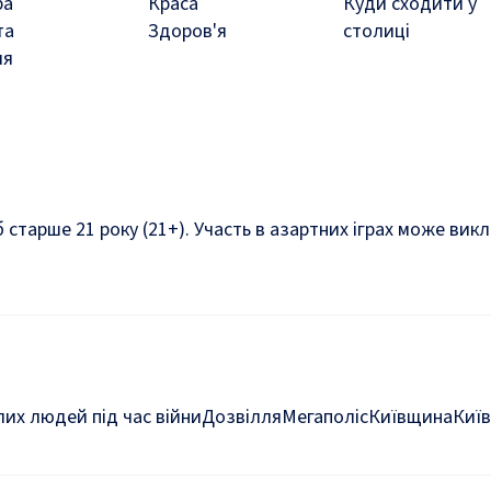
ра
Краса
Куди сходити у
та
Здоров'я
столиці
ля
б старше 21 року (21+). Участь в азартних іграх може ви
их людей під час війни
Дозвілля
Мегаполіс
Київщина
Київ