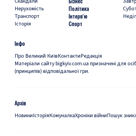
Бізнес
Скандали
Завт
Політика
Нерухомість
Субо
Інтерв'ю
Транспорт
Неді
Спорт
Історія
Інфо
Про Великий Київ
Контакти
Редакція
Матеріали сайту bigkyiv.com.ua призначені для осі
(принципів) відповідальної гри.
Архів
Новини
Історія
Комуналка
Хроніки війни
Пошук зникл