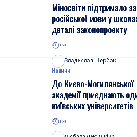
Міносвіти підтримало з
російської мови у школа
деталі законопроекту
1 хв
Владислав Щербак
В
Щ
Новини
До Києво-Могилянської
академії приєднають од
київських університетів
1 хв
Любава Лисичкіна