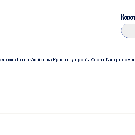
Корот
олітика
Інтерв'ю
Афіша
Краса і здоровʼя
Спорт
Гастрономія