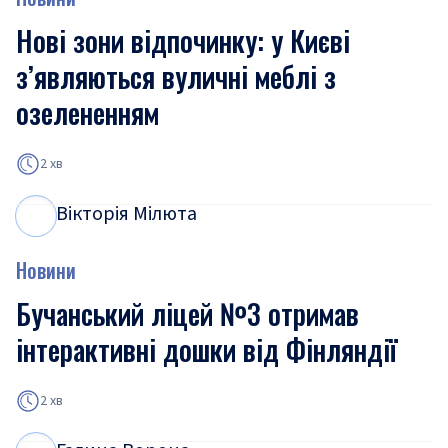
Нові зони відпочинку: у Києві
з’являються вуличні меблі з
озелененням
2 хв
Вікторія Мілюта
В
М
Новини
Бучанський ліцей №3 отримав
інтерактивні дошки від Фінляндії
2 хв