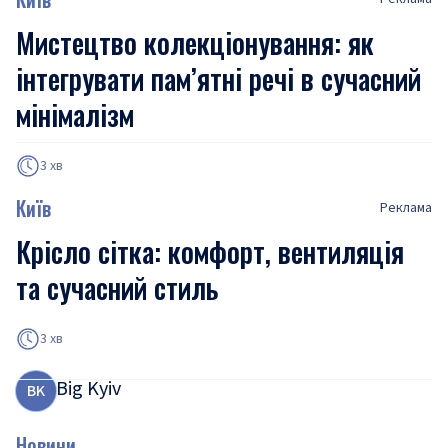
Мистецтво колекціонування: як
інтегрувати пам’ятні речі в сучасний
мінімалізм
3 хв
Київ
Реклама
Крісло сітка: комфорт, вентиляція
та сучасний стиль
3 хв
Big Kyiv
B
K
Новини