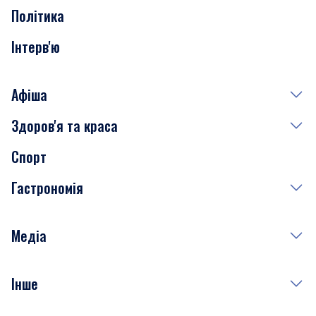
Політика
Інтерв'ю
Афіша
Здоров'я та краса
Сьогодні
Спорт
Завтра
Медицина
Гастрономія
Субота
Краса
Неділя
Здоров'я
Рецепти
Медіа
Куди сходити у столиці
Фото
Інше
Відео