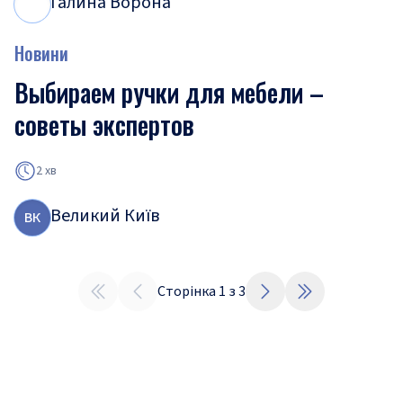
Галина Ворона
Г
В
Новини
Выбираем ручки для мебели –
советы экспертов
2 хв
Великий Київ
В
К
Сторінка
1
з
3