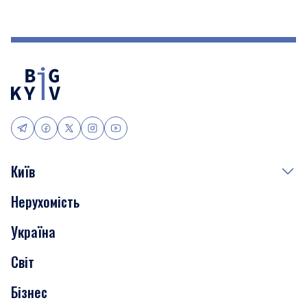
Київ
Нерухомість
Події
Україна
Скандали
Світ
Нерухомість
Бізнес
Транспорт