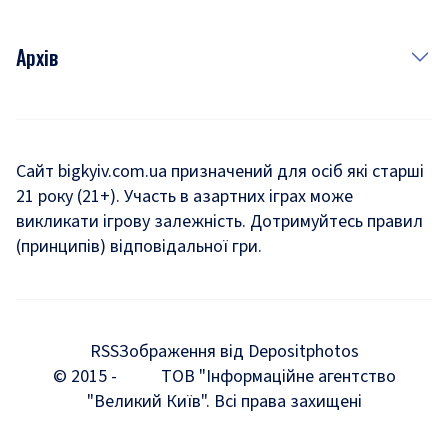
Архів
Новини
Історія
Сайт bigkyiv.com.ua призначений для осіб які старші
21 року (21+). Участь в азартних іграх може
Комуналка
викликати ігрову залежність. Дотримуйтесь правил
Хроніки війни
(принципів) відповідальної гри.
Пошук зниклих людей під час війни
Дозвілля
RSS
Зображення від Depositphotos
Мегаполіс
© 2015 -
ТОВ "Інформаційне агентство
"Великий Київ". Всі права захищені
Київщина
Київська агломерація