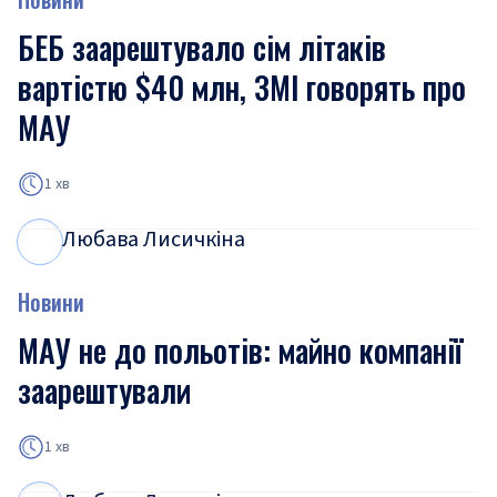
БЕБ заарештувало сім літаків
вартістю $40 млн, ЗМІ говорять про
МАУ
1 хв
Любава Лисичкіна
Л
Л
Новини
МАУ не до польотів: майно компанії
заарештували
1 хв