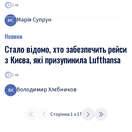
2 хв
Марія Супрун
М
С
Новини
Стало відомо, хто забезпечить рейси
з Києва, які призупинила Lufthansa
1 хв
Володимир Хлєбников
В
Х
Сторінка
1
з
17