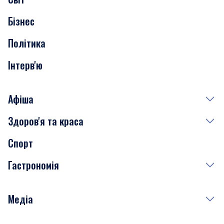
Нерухомість
Бізнес
Транспорт
Політика
Інтерв'ю
Афіша
Здоров'я та краса
Сьогодні
Спорт
Завтра
Медицина
Гастрономія
Субота
Краса
Неділя
Здоров'я
Рецепти
Медіа
Куди сходити у столиці