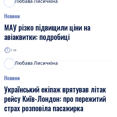
Любава Лисичкіна
Л
Л
Новини
МАУ різко підвищили ціни на
авіаквитки: подробиці
1 хв
Любава Лисичкіна
Л
Л
Новини
Український екіпаж врятував літак
рейсу Київ-Лондон: про пережитий
страх розповіла пасажирка