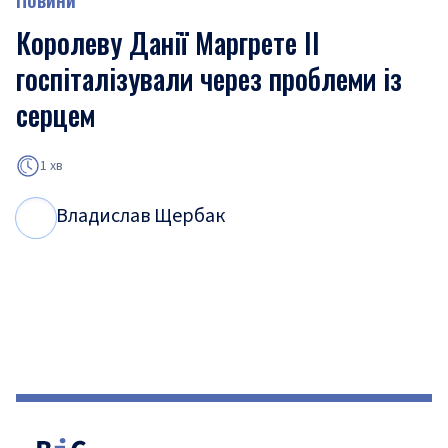
Королеву Данії Маргрете II
госпіталізували через проблеми із
серцем
1 хв
Владислав Щербак
В
Щ