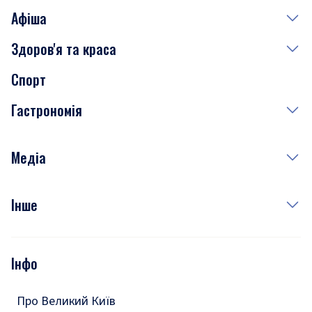
Афіша
Здоров'я та краса
Сьогодні
Спорт
Завтра
Медицина
Гастрономія
Субота
Краса
Неділя
Здоров'я
Рецепти
Медіа
Куди сходити у столиці
Фото
Інше
Відео
Опитування
Подкасти
Інфо
Тести
Про Великий Київ