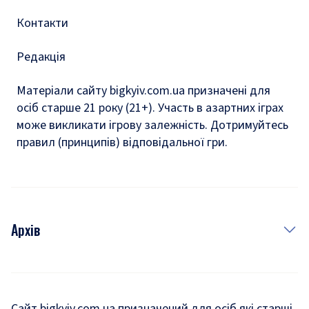
Контакти
Редакція
Матеріали сайту bigkyiv.com.ua призначені для
осіб старше 21 року (21+). Участь в азартних іграх
може викликати ігрову залежність. Дотримуйтесь
правил (принципів) відповідальної гри.
Архів
Новини
Історія
Сайт bigkyiv.com.ua призначений для осіб які старші