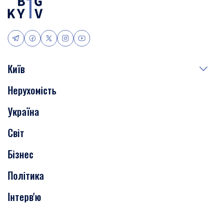
Київ
Нерухомість
Події
Україна
Скандали
Світ
Нерухомість
Бізнес
Транспорт
Політика
Інтерв'ю