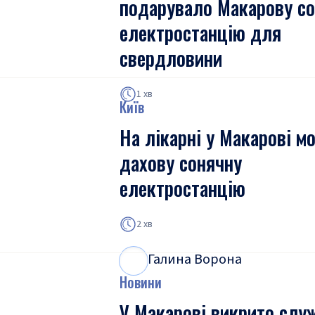
подарувало Макарову с
електростанцію для
свердловини
1 хв
Київ
На лікарні у Макарові м
дахову сонячну
електростанцію
2 хв
Галина Ворона
Г
В
Новини
У Макарові викрито слу