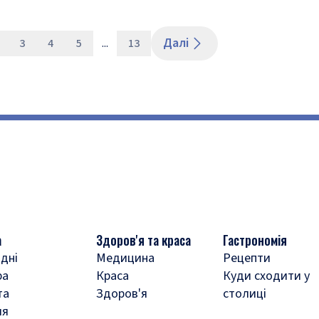
Далі
3
4
5
...
13
а
Здоров'я та краса
Гастрономія
дні
Медицина
Рецепти
ра
Краса
Куди сходити у
та
Здоров'я
столиці
ля