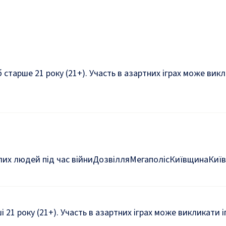
б старше 21 року (21+). Участь в азартних іграх може ви
их людей під час війни
Дозвілля
Мегаполіс
Київщина
Київ
ші 21 року (21+). Участь в азартних іграх може викликати