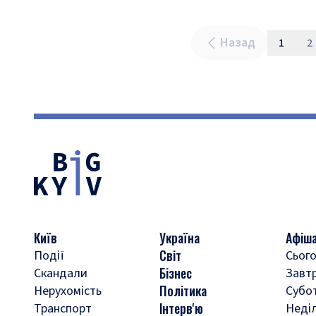
Назад
1
2
Київ
Україна
Афіш
Світ
Події
Сього
Бізнес
Скандали
Завт
Політика
Нерухомість
Субо
Інтерв'ю
Транспорт
Неді