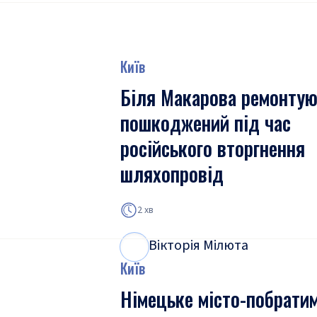
Київ
Біля Макарова ремонтую
пошкоджений під час
російського вторгнення
шляхопровід
2 хв
Вікторія Мілюта
В
М
Київ
Німецьке місто-побрати