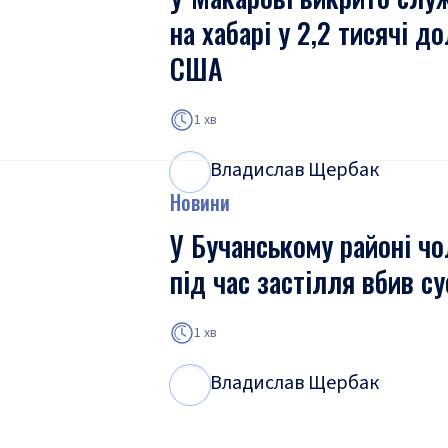
на хабарі у 2,2 тисячі д
США
1 хв
Владислав Щербак
В
Щ
Новини
У Бучанському районі чо
під час застілля вбив су
1 хв
Владислав Щербак
В
Щ