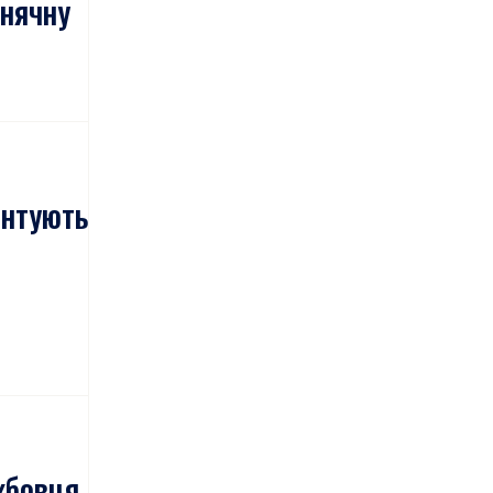
онячну
онтують
жбовця