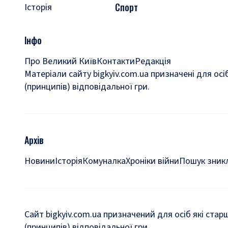
Спорт
Історія
Інфо
Про Великий Київ
Контакти
Редакція
Матеріали сайту bigkyiv.com.ua призначені для осі
(принципів) відповідальної гри.
Архів
Новини
Історія
Комуналка
Хроніки війни
Пошук зникл
Сайт bigkyiv.com.ua призначений для осіб які стар
(принципів) відповідальної гри.