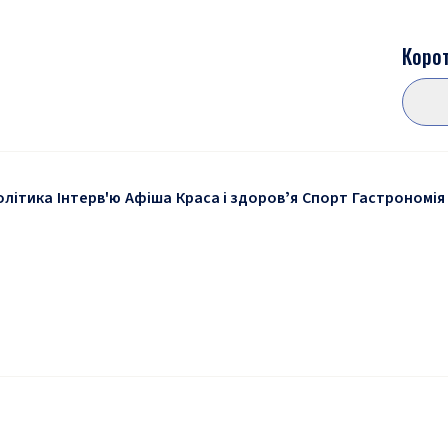
Корот
олітика
Інтерв'ю
Афіша
Краса і здоровʼя
Спорт
Гастрономія