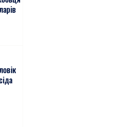
оларів
ловік
сіда