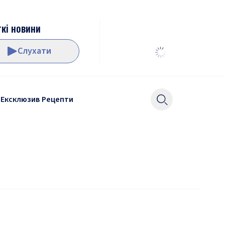
кі новини
Слухати
Ексклюзив
Рецепти