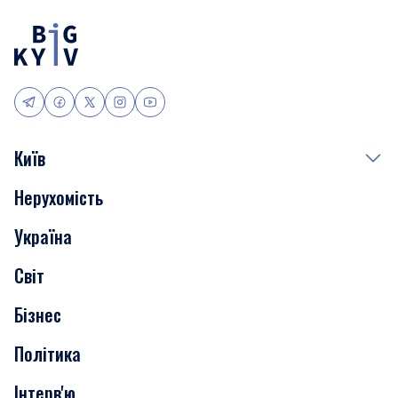
Київ
Нерухомість
Події
Україна
Скандали
Світ
Нерухомість
Бізнес
Транспорт
Політика
Інтерв'ю