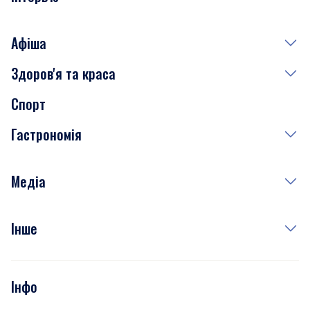
Афіша
Здоров'я та краса
Сьогодні
Спорт
Завтра
Медицина
Гастрономія
Субота
Краса
Неділя
Здоров'я
Рецепти
Медіа
Куди сходити у столиці
Фото
Інше
Відео
Опитування
Подкасти
Інфо
Тести