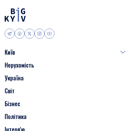
Київ
Нерухомість
Події
Україна
Скандали
Світ
Нерухомість
Бізнес
Транспорт
Політика
Інтерв'ю