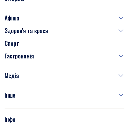
Афіша
Здоров'я та краса
Сьогодні
Спорт
Завтра
Медицина
Гастрономія
Субота
Краса
Неділя
Здоров'я
Рецепти
Медіа
Куди сходити у столиці
Фото
Інше
Відео
Опитування
Подкасти
Інфо
Тести