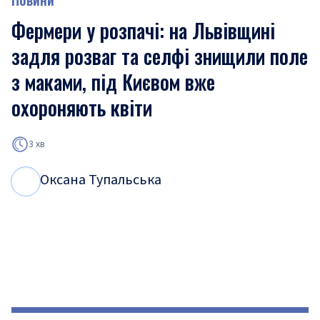
Фермери у розпачі: на Львівщині
задля розваг та селфі знищили поле
з маками, під Києвом вже
охороняють квіти
3 хв
Оксана Тупальська
О
Т