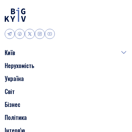
Київ
Нерухомість
Події
Україна
Скандали
Світ
Нерухомість
Бізнес
Транспорт
Політика
Інтерв'ю