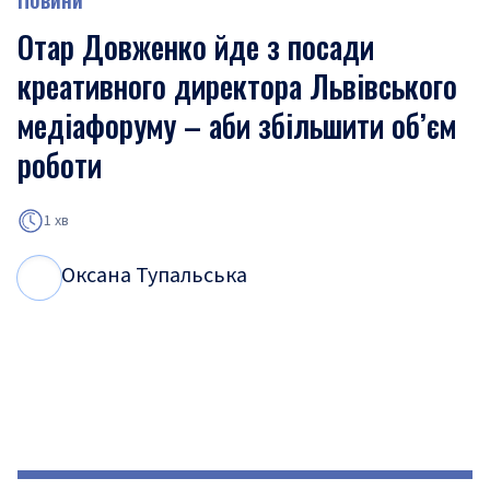
Отар Довженко йде з посади
креативного директора Львівського
медіафоруму – аби збільшити об’єм
роботи
1 хв
Оксана Тупальська
О
Т