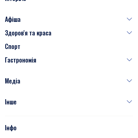
Афіша
Здоров'я та краса
Сьогодні
Спорт
Завтра
Медицина
Гастрономія
Субота
Краса
Неділя
Здоров'я
Рецепти
Медіа
Куди сходити у столиці
Фото
Інше
Відео
Опитування
Подкасти
Інфо
Тести