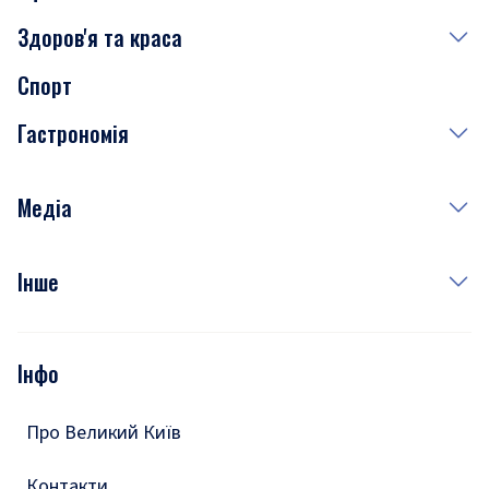
Здоров'я та краса
Сьогодні
Спорт
Завтра
Медицина
Гастрономія
Субота
Краса
Неділя
Здоров'я
Рецепти
Медіа
Куди сходити у столиці
Фото
Інше
Відео
Опитування
Подкасти
Інфо
Тести
Про Великий Київ
Контакти