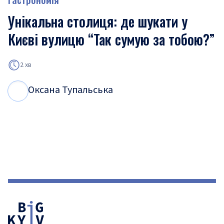
Унікальна столиця: де шукати у
Києві вулицю “Так сумую за тобою?”
2 хв
Оксана Тупальська
О
Т