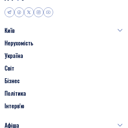
Київ
Нерухомість
Події
Україна
Скандали
Світ
Нерухомість
Бізнес
Транспорт
Політика
Інтерв'ю
Афіша