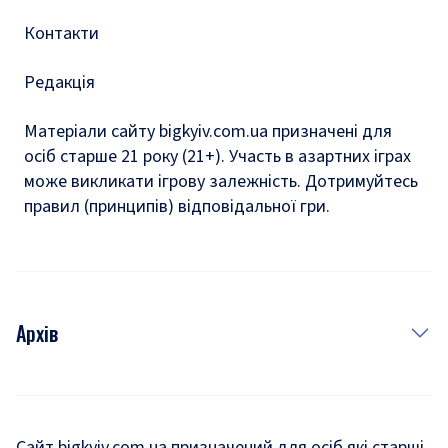
Контакти
Редакція
Матеріали сайту bigkyiv.com.ua призначені для
осіб старше 21 року (21+). Участь в азартних іграх
може викликати ігрову залежність. Дотримуйтесь
правил (принципів) відповідальної гри.
Архів
Новини
Історія
Сайт bigkyiv.com.ua призначений для осіб які старші