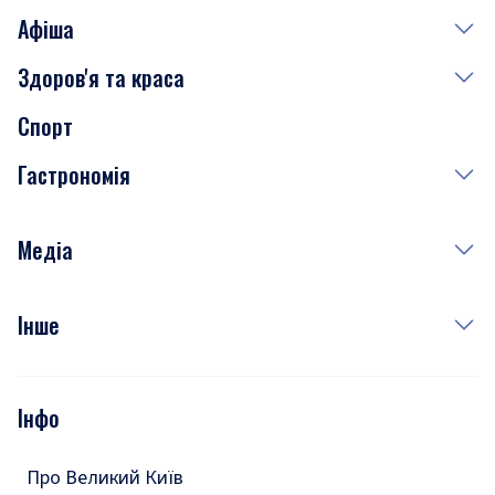
Афіша
Здоров'я та краса
Сьогодні
Спорт
Завтра
Медицина
Гастрономія
Субота
Краса
Неділя
Здоров'я
Рецепти
Медіа
Куди сходити у столиці
Фото
Інше
Відео
Опитування
Подкасти
Інфо
Тести
Про Великий Київ