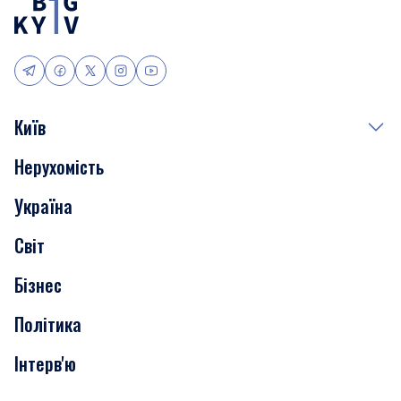
Київ
Нерухомість
Події
Україна
Скандали
Світ
Нерухомість
Бізнес
Транспорт
Політика
Інтерв'ю