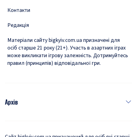
Контакти
Редакція
Матеріали сайту bigkyiv.com.ua призначені для
осіб старше 21 року (21+). Участь в азартних іграх
може викликати ігрову залежність. Дотримуйтесь
правил (принципів) відповідальної гри.
Архів
Новини
Історія
Сайт bigkyiv.com.ua призначений для осіб які старші