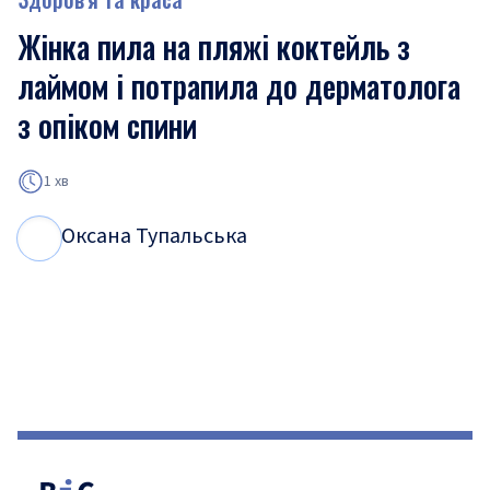
Жінка пила на пляжі коктейль з
лаймом і потрапила до дерматолога
з опіком спини
1 хв
Оксана Тупальська
О
Т