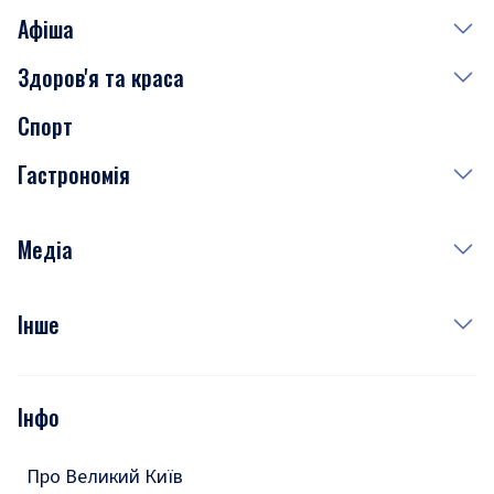
Афіша
Здоров'я та краса
Сьогодні
Спорт
Завтра
Медицина
Гастрономія
Субота
Краса
Неділя
Здоров'я
Рецепти
Медіа
Куди сходити у столиці
Фото
Інше
Відео
Опитування
Подкасти
Інфо
Тести
Про Великий Київ