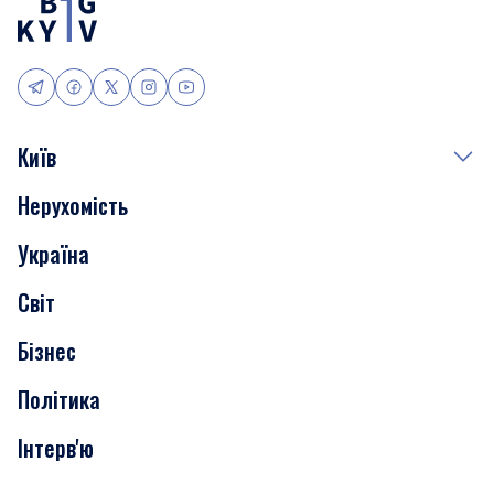
Київ
Нерухомість
Події
Україна
Скандали
Світ
Нерухомість
Бізнес
Транспорт
Політика
Інтерв'ю